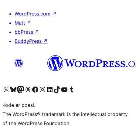
WordPress.com
↗
Matt
↗
bbPress
↗
BuddyPress
↗
Besøg vores X (tidligere Twitter) konto
Besøg vores Bluesky-konto
Besøg vores Mastodon konto
Besøg vores Threads-konto
Besøg vores Facebook side
Besøg vores Instagram konto
Besøg vores LinkedIn konto
Besøg vores TikTok-konto
Besøg vores YouTube-kanal
Besøg vores Tumblr-konto
Kode er poesi.
The WordPress® trademark is the intellectual property
of the WordPress Foundation.