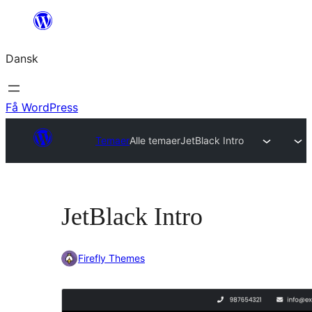
Spring
til
Dansk
indhold
Få WordPress
Temaer
Alle temaer
JetBlack Intro
JetBlack Intro
Firefly Themes