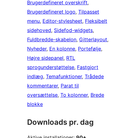
Brugerdefineret overskrift
, 
Brugerdefineret logo
, 
Tilpasset
menu
, 
Editor-stylesheet
, 
Fleksibelt
sidehoved
, 
Sidefod-widgets
, 
Fuldbredde-skabelon
, 
Gitterlayout
, 
Nyheder
, 
En kolonne
, 
Portefølje
, 
Højre sidepanel
, 
RTL
sprogunderstøttelse
, 
Fastgjort
indlæg
, 
Temafunktioner
, 
Trådede
kommentarer
, 
Parat til
oversættelse
, 
To kolonner
, 
Brede
blokke
Downloads pr. dag
Aktive installationer:
90+