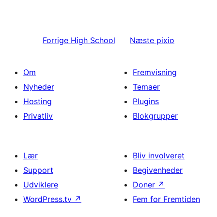
Forrige
High School
Næste
pixio
Om
Fremvisning
Nyheder
Temaer
Hosting
Plugins
Privatliv
Blokgrupper
Lær
Bliv involveret
Support
Begivenheder
Udviklere
Doner
↗
WordPress.tv
↗
Fem for Fremtiden