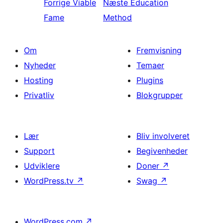
Forrige
Viable
Næste
Education
Fame
Method
Om
Fremvisning
Nyheder
Temaer
Hosting
Plugins
Privatliv
Blokgrupper
Lær
Bliv involveret
Support
Begivenheder
Udviklere
Doner
↗
WordPress.tv
↗
Swag
↗
WordPress.com
↗