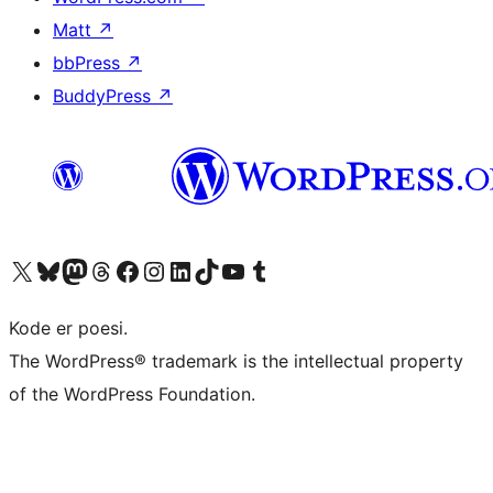
Matt
↗
bbPress
↗
BuddyPress
↗
Besøg vores X (tidligere Twitter) konto
Besøg vores Bluesky-konto
Besøg vores Mastodon konto
Besøg vores Threads-konto
Besøg vores Facebook side
Besøg vores Instagram konto
Besøg vores LinkedIn konto
Besøg vores TikTok-konto
Besøg vores YouTube-kanal
Besøg vores Tumblr-konto
Kode er poesi.
The WordPress® trademark is the intellectual property
of the WordPress Foundation.