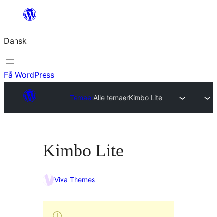
Spring
til
Dansk
indhold
Få WordPress
Temaer
Alle temaer
Kimbo Lite
Kimbo Lite
Viva Themes