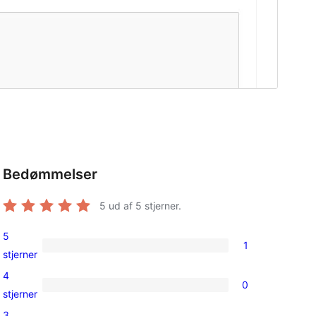
Bedømmelser
5
ud af 5 stjerner.
5
1
1
stjerner
5-
4
0
stjernet
0
stjerner
anmeldelse
4-
3