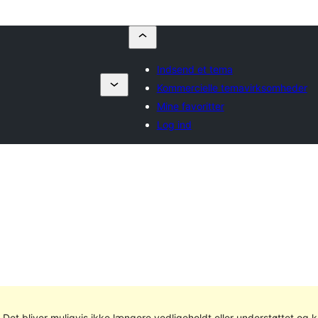
Indsend et tema
Kommercielle temavirksomheder
Mine favoritter
Log ind
. Det bliver muligvis ikke længere vedligeholdt eller understøttet og