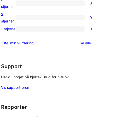
0
stjernet
0
stjerner
anmeldelser
3-
2
0
stjernet
0
stjerner
anmeldelser
2-
1 stjerne
0
0
stjernet
1-
anmeldelser
anmeldelser
Tilføj min vurdering
Se alle
.
stjernet
anmeldelser
Support
Har du noget på hjerte? Brug for hjælp?
Vis supportforum
Rapporter