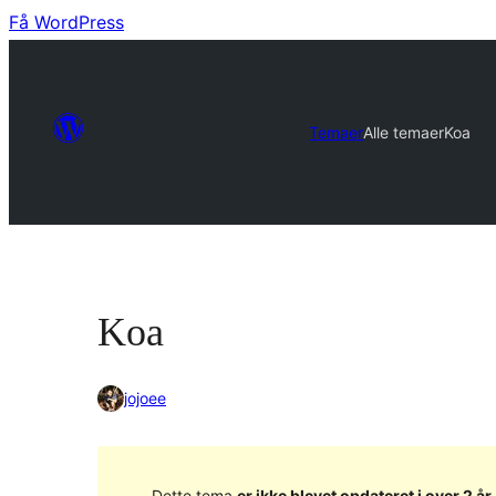
Få WordPress
Temaer
Alle temaer
Koa
Koa
jojoee
Dette tema
er ikke blevet opdateret i over 2 år