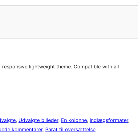
y responsive lightweight theme. Compatible with all
valgte
, 
Udvalgte billeder
, 
En kolonne
, 
Indlægsformater
, 
dede kommentarer
, 
Parat til oversættelse