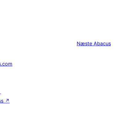
Næste
Abacus
s.com
↗
ss
↗