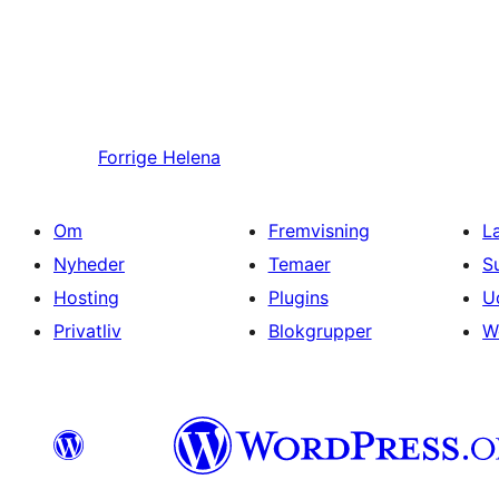
Forrige
Helena
Om
Fremvisning
L
Nyheder
Temaer
S
Hosting
Plugins
U
Privatliv
Blokgrupper
W