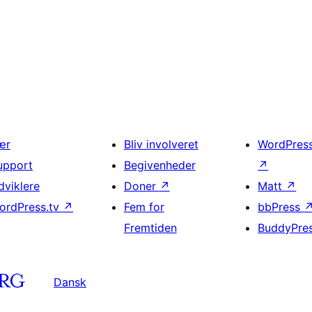
ær
Bliv involveret
WordPres
upport
Begivenheder
↗
dviklere
Doner
↗
Matt
↗
ordPress.tv
↗
Fem for
bbPress
Fremtiden
BuddyPre
Dansk