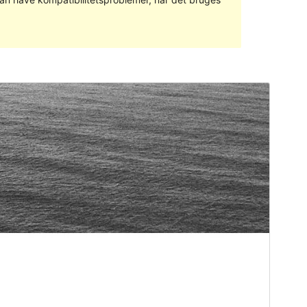
Forhåndsvis
Download
Version
1.0.6
Sidst opdateret
16. januar 2017
Aktive installationer
10+
Tema-websted