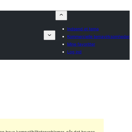
Indsend et tema
Kommercielle temavirksomheder
Mine favoritter
Log ind
 kan have kompatibilitetsproblemer, når det bruges