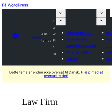
Få WordPress
L
a
Indsend et tema
Ind
Alle
w
Temaer
Kommercielle
Kom
temaer
Fi
temavirksomheder
tem
r
Mine favoritter
Min
m
Log ind
Log
Dette tema er endnu ikke oversat til Dansk.
Hjælp med at
oversætte det!
Law Firm