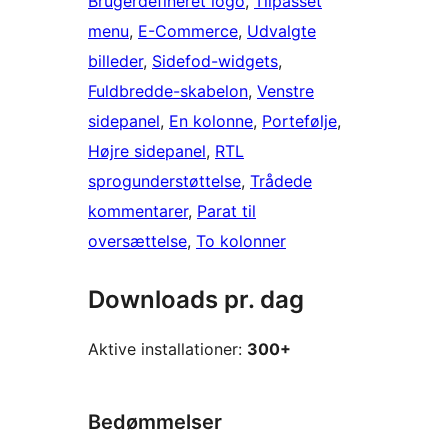
Brugerdefineret logo
, 
Tilpasset
menu
, 
E-Commerce
, 
Udvalgte
billeder
, 
Sidefod-widgets
, 
Fuldbredde-skabelon
, 
Venstre
sidepanel
, 
En kolonne
, 
Portefølje
, 
Højre sidepanel
, 
RTL
sprogunderstøttelse
, 
Trådede
kommentarer
, 
Parat til
oversættelse
, 
To kolonner
Downloads pr. dag
Aktive installationer:
300+
Bedømmelser