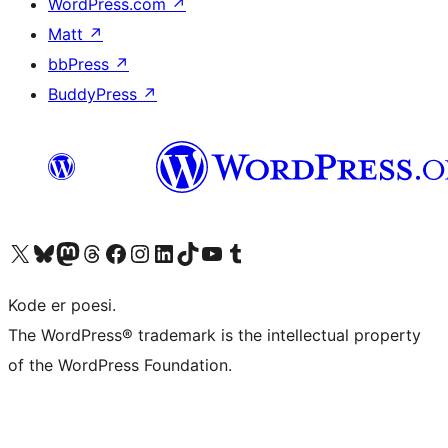
WordPress.com
↗
Matt
↗
bbPress
↗
BuddyPress
↗
Besøg vores X (tidligere Twitter) konto
Besøg vores Bluesky-konto
Besøg vores Mastodon konto
Besøg vores Threads-konto
Besøg vores Facebook side
Besøg vores Instagram konto
Besøg vores LinkedIn konto
Besøg vores TikTok-konto
Besøg vores YouTube-kanal
Besøg vores Tumblr-konto
Kode er poesi.
The WordPress® trademark is the intellectual property
of the WordPress Foundation.