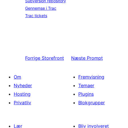
Subversion repository
Gennemse i Trac
Trac tickets
Forrige
Storefront
Næste
Prompt
Om
Fremvisning
Nyheder
Temaer
Hosting
Plugins
Privatliv
Blokgrupper
Lær
Bliv involveret