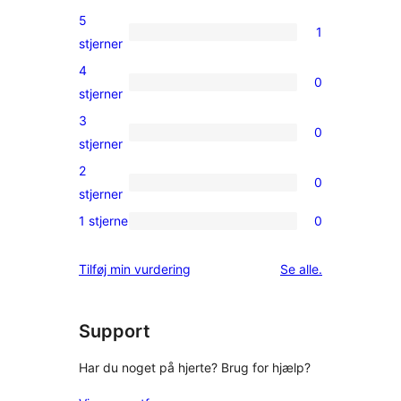
5
1
1
stjerner
5-
4
0
stjernet
0
stjerner
anmeldelse
4-
3
0
stjernet
0
stjerner
anmeldelser
3-
2
0
stjernet
0
stjerner
anmeldelser
2-
1 stjerne
0
0
stjernet
1-
anmeldelser
anmeldelser
Tilføj min vurdering
Se alle
.
stjernet
anmeldelser
Support
Har du noget på hjerte? Brug for hjælp?