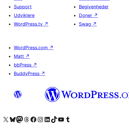
Support
Begivenheder
Udviklere
Doner
↗
WordPress.tv
↗
Swag
↗
WordPress.com
↗
Matt
↗
bbPress
↗
BuddyPress
↗
Besøg vores X (tidligere Twitter) konto
Besøg vores Bluesky-konto
Besøg vores Mastodon konto
Besøg vores Threads-konto
Besøg vores Facebook side
Besøg vores Instagram konto
Besøg vores LinkedIn konto
Besøg vores TikTok-konto
Besøg vores YouTube-kanal
Besøg vores Tumblr-konto