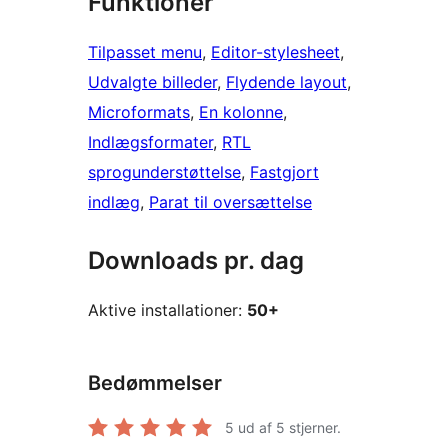
Funktioner
Tilpasset menu
, 
Editor-stylesheet
, 
Udvalgte billeder
, 
Flydende layout
, 
Microformats
, 
En kolonne
, 
Indlægsformater
, 
RTL
sprogunderstøttelse
, 
Fastgjort
indlæg
, 
Parat til oversættelse
Downloads pr. dag
Aktive installationer:
50+
Bedømmelser
5
ud af 5 stjerner.