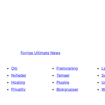
Forrige
Ultimate News
Om
Fremvisning
L
Nyheder
Temaer
S
Hosting
Plugins
U
Privatliv
Blokgrupper
W