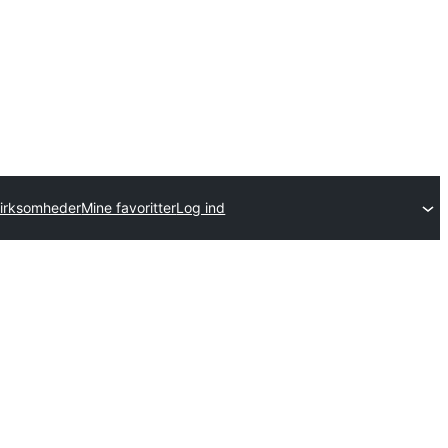
virksomheder
Mine favoritter
Log ind