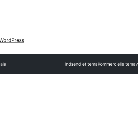
WordPress
ala
Indsend et tema
Kommercielle tema