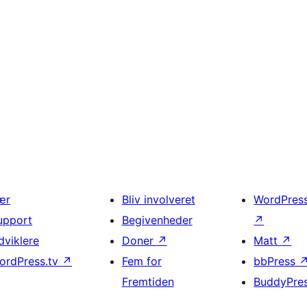
ær
Bliv involveret
WordPres
upport
Begivenheder
↗
dviklere
Doner
↗
Matt
↗
ordPress.tv
↗
Fem for
bbPress
Fremtiden
BuddyPre