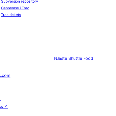
Subversion repository
Gennemse i Trac
Trac tickets
Næste
Shuttle Food
s.com
↗
ss
↗