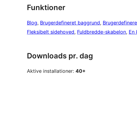
Funktioner
Blog
, 
Brugerdefineret baggrund
, 
Brugerdefinere
Fleksibelt sidehoved
, 
Fuldbredde-skabelon
, 
En 
Downloads pr. dag
Aktive installationer:
40+