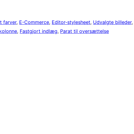
t farver
, 
E-Commerce
, 
Editor-stylesheet
, 
Udvalgte billeder
,
kolonne
, 
Fastgjort indlæg
, 
Parat til oversættelse