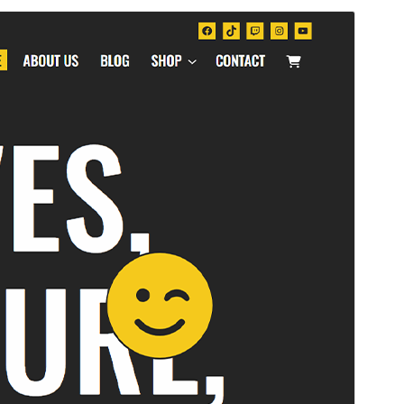
Kommercielt tema
Dette tema er gratis, men tilbyder yderligere betalte
kommercielle opgraderinger eller support.
Forhåndsvis
Download
Version
1.0.0
Sidst opdateret
5. august 2025
Aktive installationer
40+
WordPress version
6.1
PHP version
7.0
Tema-websted