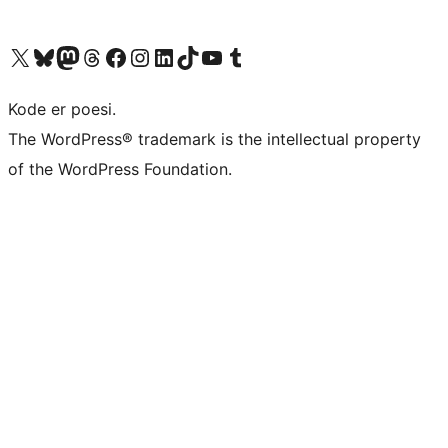
Besøg vores X (tidligere Twitter) konto
Besøg vores Bluesky-konto
Besøg vores Mastodon konto
Besøg vores Threads-konto
Besøg vores Facebook side
Besøg vores Instagram konto
Besøg vores LinkedIn konto
Besøg vores TikTok-konto
Besøg vores YouTube-kanal
Besøg vores Tumblr-konto
Kode er poesi.
The WordPress® trademark is the intellectual property
of the WordPress Foundation.