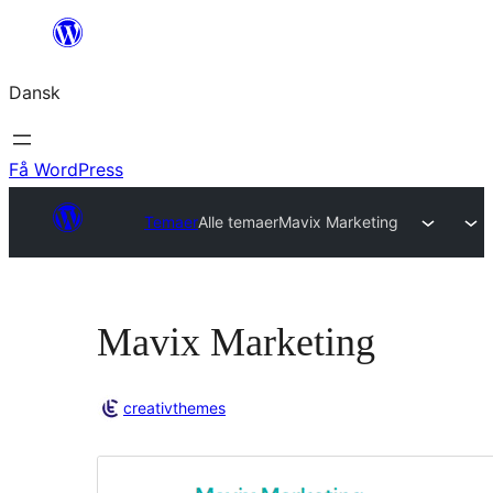
Spring
til
Dansk
indhold
Få WordPress
Temaer
Alle temaer
Mavix Marketing
Mavix Marketing
creativthemes