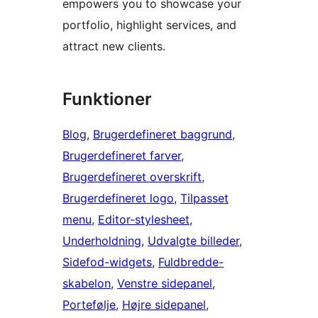
empowers you to showcase your
portfolio, highlight services, and
attract new clients.
Funktioner
Blog
, 
Brugerdefineret baggrund
, 
Brugerdefineret farver
, 
Brugerdefineret overskrift
, 
Brugerdefineret logo
, 
Tilpasset
menu
, 
Editor-stylesheet
, 
Underholdning
, 
Udvalgte billeder
, 
Sidefod-widgets
, 
Fuldbredde-
skabelon
, 
Venstre sidepanel
, 
Portefølje
, 
Højre sidepanel
, 