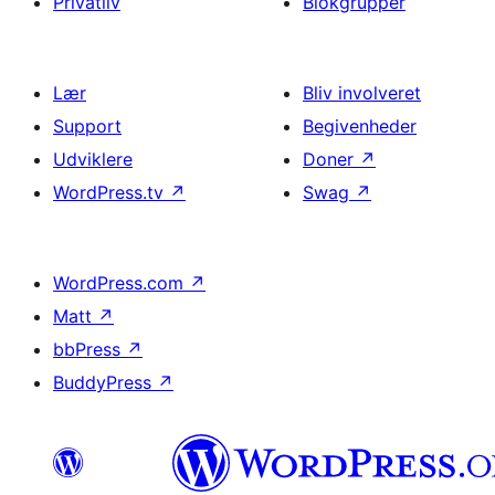
Privatliv
Blokgrupper
Lær
Bliv involveret
Support
Begivenheder
Udviklere
Doner
↗
WordPress.tv
↗
Swag
↗
WordPress.com
↗
Matt
↗
bbPress
↗
BuddyPress
↗