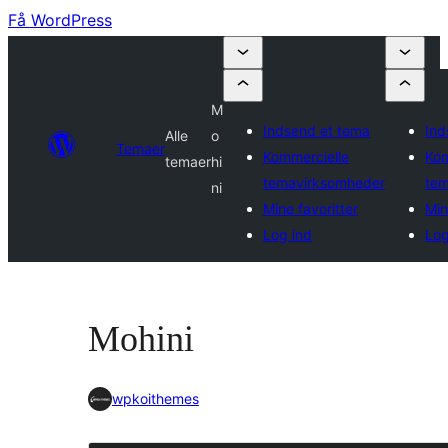
Få WordPress
M
Indsend et tema
Ind
Alle
o
Temaer
Kommercielle
Kom
temaer
hi
temavirksomheder
tem
ni
Mine favoritter
Min
Log ind
Log
Mohini
wpkoithemes