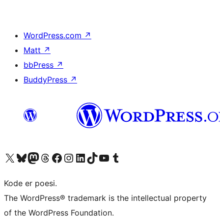
WordPress.com
↗
Matt
↗
bbPress
↗
BuddyPress
↗
Besøg vores X (tidligere Twitter) konto
Besøg vores Bluesky-konto
Besøg vores Mastodon konto
Besøg vores Threads-konto
Besøg vores Facebook side
Besøg vores Instagram konto
Besøg vores LinkedIn konto
Besøg vores TikTok-konto
Besøg vores YouTube-kanal
Besøg vores Tumblr-konto
Kode er poesi.
The WordPress® trademark is the intellectual property
of the WordPress Foundation.