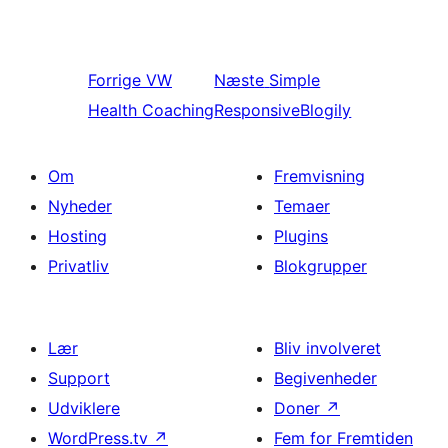
Forrige
VW
Næste
Simple
Health Coaching
ResponsiveBlogily
Om
Fremvisning
Nyheder
Temaer
Hosting
Plugins
Privatliv
Blokgrupper
Lær
Bliv involveret
Support
Begivenheder
Udviklere
Doner
↗
WordPress.tv
↗
Fem for Fremtiden