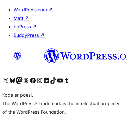
WordPress.com
↗
Matt
↗
bbPress
↗
BuddyPress
↗
Besøg vores X (tidligere Twitter) konto
Besøg vores Bluesky-konto
Besøg vores Mastodon konto
Besøg vores Threads-konto
Besøg vores Facebook side
Besøg vores Instagram konto
Besøg vores LinkedIn konto
Besøg vores TikTok-konto
Besøg vores YouTube-kanal
Besøg vores Tumblr-konto
Kode er poesi.
The WordPress® trademark is the intellectual property
of the WordPress Foundation.