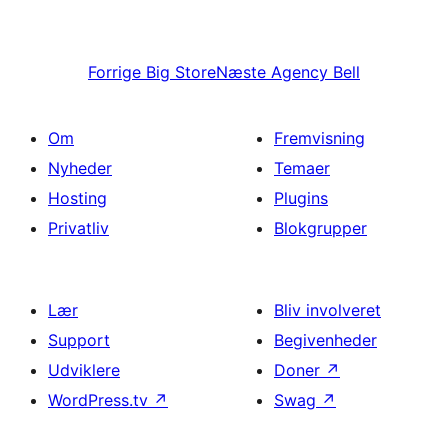
Forrige
Big Store
Næste
Agency Bell
Om
Fremvisning
Nyheder
Temaer
Hosting
Plugins
Privatliv
Blokgrupper
Lær
Bliv involveret
Support
Begivenheder
Udviklere
Doner
↗
WordPress.tv
↗
Swag
↗