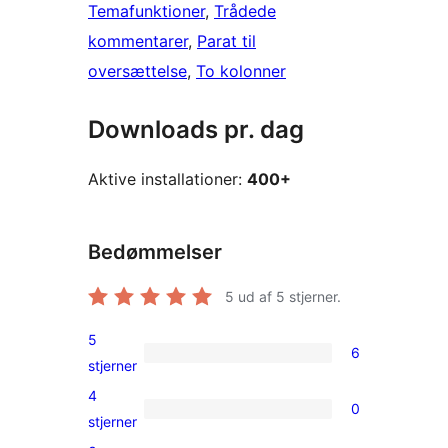
Temafunktioner
, 
Trådede
kommentarer
, 
Parat til
oversættelse
, 
To kolonner
Downloads pr. dag
Aktive installationer:
400+
Bedømmelser
5
ud af 5 stjerner.
5
6
6
stjerner
5-
4
0
stjernet
0
stjerner
anmeldelser
4-