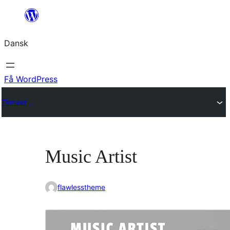
Spring
til
Dansk
indhold
Få WordPress
Temaer
Music Artist
flawlesstheme