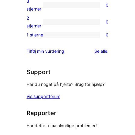
3
0
stjernet
0
stjerner
anmeldelser
3-
2
0
stjernet
0
stjerner
anmeldelser
2-
1 stjerne
0
0
stjernet
1-
anmeldelser
anmeldelser
Tilføj min vurdering
Se alle
.
stjernet
anmeldelser
Support
Har du noget på hjerte? Brug for hjælp?
Vis supportforum
Rapporter
Har dette tema alvorlige problemer?