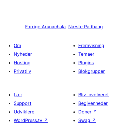
Forrige
Arunachala
Næste
Padhang
Om
Fremvisning
Nyheder
Temaer
Hosting
Plugins
Privatliv
Blokgrupper
Lær
Bliv involveret
Support
Begivenheder
Udviklere
Doner
↗
WordPress.tv
↗
Swag
↗