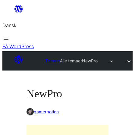
Spring
til
Dansk
indhold
Få WordPress
Temaer
Alle temaer
NewPro
NewPro
gamerpotion