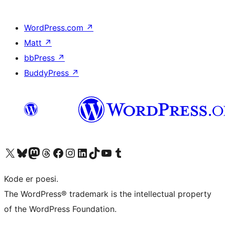
WordPress.com
↗
Matt
↗
bbPress
↗
BuddyPress
↗
Besøg vores X (tidligere Twitter) konto
Besøg vores Bluesky-konto
Besøg vores Mastodon konto
Besøg vores Threads-konto
Besøg vores Facebook side
Besøg vores Instagram konto
Besøg vores LinkedIn konto
Besøg vores TikTok-konto
Besøg vores YouTube-kanal
Besøg vores Tumblr-konto
Kode er poesi.
The WordPress® trademark is the intellectual property
of the WordPress Foundation.