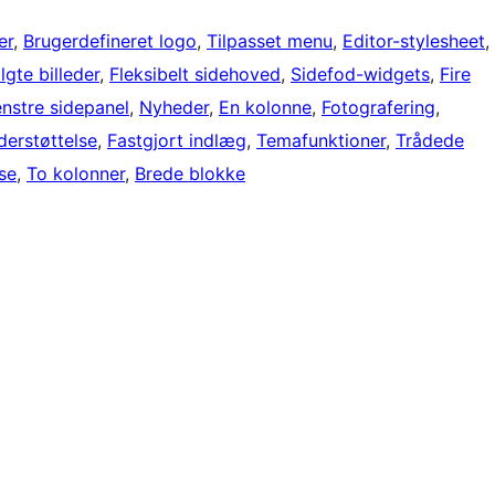
er
, 
Brugerdefineret logo
, 
Tilpasset menu
, 
Editor-stylesheet
, 
gte billeder
, 
Fleksibelt sidehoved
, 
Sidefod-widgets
, 
Fire
nstre sidepanel
, 
Nyheder
, 
En kolonne
, 
Fotografering
, 
erstøttelse
, 
Fastgjort indlæg
, 
Temafunktioner
, 
Trådede
lse
, 
To kolonner
, 
Brede blokke