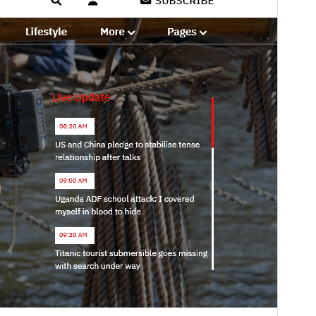
Version
4.8.3
Sidst opdateret
15. juli 2026
Aktive installationer
70+
PHP version
5.6
Tema-websted