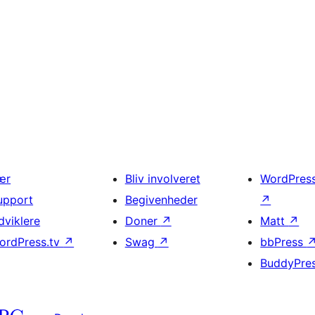
ær
Bliv involveret
WordPres
upport
Begivenheder
↗
dviklere
Doner
↗
Matt
↗
ordPress.tv
↗
Swag
↗
bbPress
BuddyPre