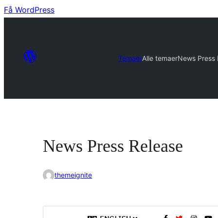
Få WordPress
Temaer
Alle temaer
News Press 
News Press Release
themeignite