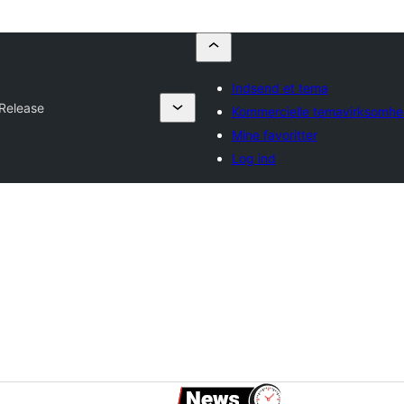
Indsend et tema
Release
Kommercielle temavirksomhe
Mine favoritter
Log ind