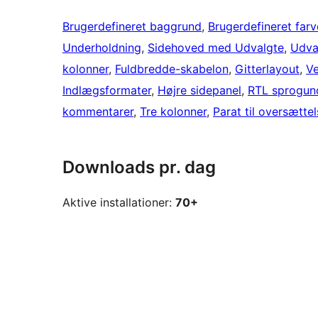
Brugerdefineret baggrund
, 
Brugerdefineret farv
Underholdning
, 
Sidehoved med Udvalgte
, 
Udval
kolonner
, 
Fuldbredde-skabelon
, 
Gitterlayout
, 
Ve
Indlægsformater
, 
Højre sidepanel
, 
RTL sprogund
kommentarer
, 
Tre kolonner
, 
Parat til oversætte
Downloads pr. dag
Aktive installationer:
70+