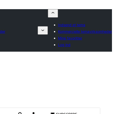
Indsend et tema
der
Kommercielle temavirksomheder
Mine favoritter
Log ind
Forhåndsvis
Download