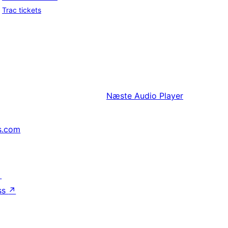
Trac tickets
Næste
Audio Player
s.com
↗
ss
↗