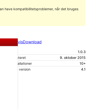
 kan have kompatibilitetsproblemer, når det bruges
Forhåndsvis
Download
Version
1.0.3
Sidst opdateret
9. oktober 2015
Aktive installationer
10+
WordPress version
4.1