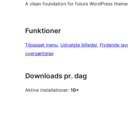
A clean foundation for future WordPress theme
Funktioner
Tilpasset menu
, 
Udvalgte billeder
, 
Flydende lay
oversættelse
Downloads pr. dag
Aktive installationer:
10+