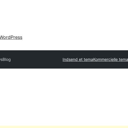
WordPress
sBlog
Indsend et tema
Kommercielle tem