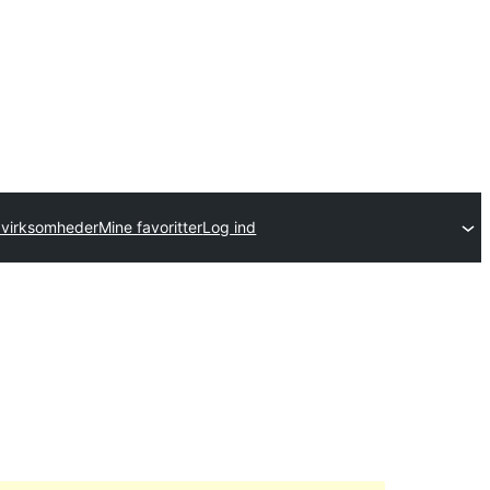
avirksomheder
Mine favoritter
Log ind