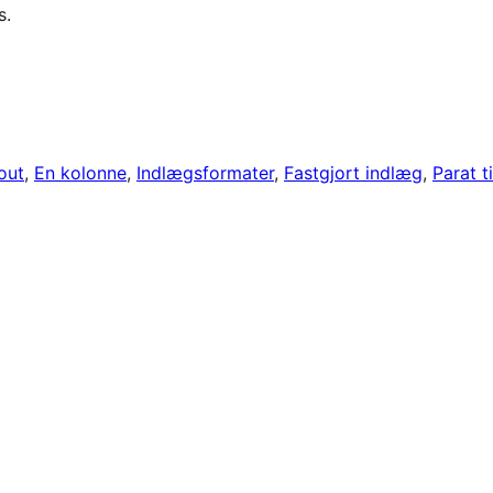
s.
out
, 
En kolonne
, 
Indlægsformater
, 
Fastgjort indlæg
, 
Parat ti