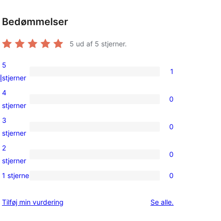
Bedømmelser
5
ud af 5 stjerner.
5
1
l
1
stjerner
5-
4
0
stjernet
0
stjerner
anmeldelse
4-
3
0
stjernet
0
stjerner
anmeldelser
3-
2
0
stjernet
0
stjerner
anmeldelser
2-
1 stjerne
0
0
stjernet
1-
anmeldelser
anmeldelser
Tilføj min vurdering
Se alle
.
stjernet
anmeldelser