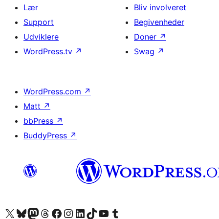
Lær
Bliv involveret
Support
Begivenheder
Udviklere
Doner
↗
WordPress.tv
↗
Swag
↗
WordPress.com
↗
Matt
↗
bbPress
↗
BuddyPress
↗
Besøg vores X (tidligere Twitter) konto
Besøg vores Bluesky-konto
Besøg vores Mastodon konto
Besøg vores Threads-konto
Besøg vores Facebook side
Besøg vores Instagram konto
Besøg vores LinkedIn konto
Besøg vores TikTok-konto
Besøg vores YouTube-kanal
Besøg vores Tumblr-konto