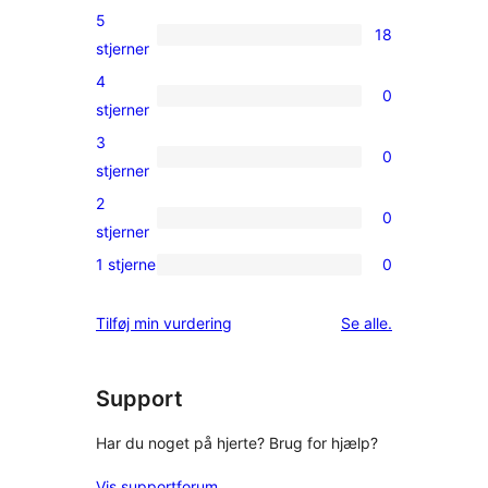
5
18
18
stjerner
5-
4
0
stjernet
0
stjerner
anmeldelser
4-
3
0
stjernet
0
stjerner
anmeldelser
3-
2
0
stjernet
0
stjerner
anmeldelser
2-
1 stjerne
0
0
stjernet
1-
anmeldelser
anmeldelser
Tilføj min vurdering
Se alle
.
stjernet
anmeldelser
Support
Har du noget på hjerte? Brug for hjælp?
Vis supportforum