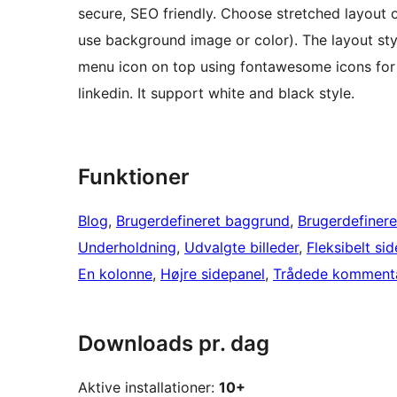
secure, SEO friendly. Choose stretched layout 
use background image or color). The layout style
menu icon on top using fontawesome icons for so
linkedin. It support white and black style.
Funktioner
Blog
, 
Brugerdefineret baggrund
, 
Brugerdefinere
Underholdning
, 
Udvalgte billeder
, 
Fleksibelt si
En kolonne
, 
Højre sidepanel
, 
Trådede komment
Downloads pr. dag
Aktive installationer:
10+