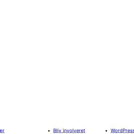
ær
Bliv involveret
WordPres