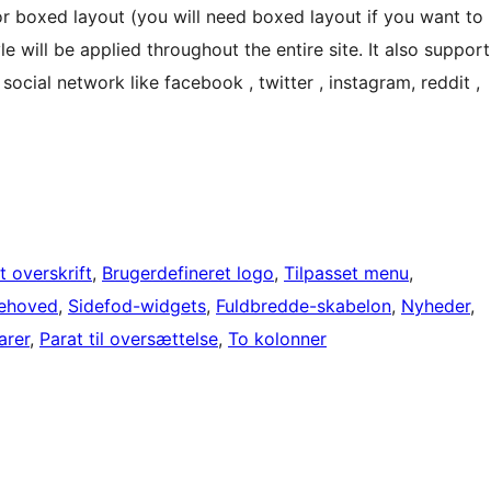
or boxed layout (you will need boxed layout if you want to
 will be applied throughout the entire site. It also support
cial network like facebook , twitter , instagram, reddit ,
t overskrift
, 
Brugerdefineret logo
, 
Tilpasset menu
, 
dehoved
, 
Sidefod-widgets
, 
Fuldbredde-skabelon
, 
Nyheder
, 
arer
, 
Parat til oversættelse
, 
To kolonner