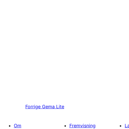
Forrige
Gema Lite
Om
Fremvisning
L