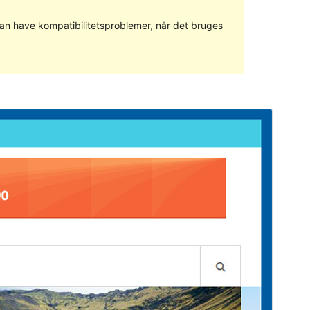
 kan have kompatibilitetsproblemer, når det bruges
Forhåndsvis
Download
Version
1.1.2
Sidst opdateret
4. februar 2019
Aktive installationer
10+
WordPress version
4.0
Tema-websted