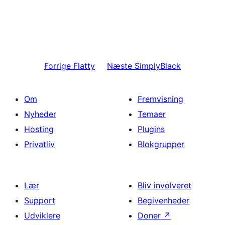
Forrige
Flatty
Næste
SimplyBlack
Om
Fremvisning
Nyheder
Temaer
Hosting
Plugins
Privatliv
Blokgrupper
Lær
Bliv involveret
Support
Begivenheder
Udviklere
Doner
↗