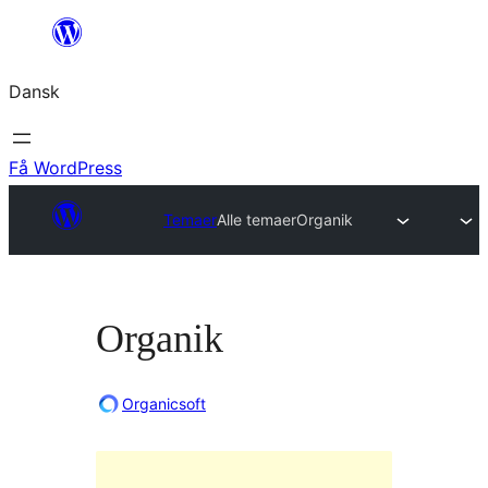
Spring
til
Dansk
indhold
Få WordPress
Temaer
Alle temaer
Organik
Organik
Organicsoft