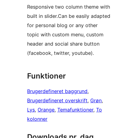
Responsive two column theme with
built in slider.Can be easily adapted
for personal blog or any other
topic with custom menu, custom
header and social share button
(facebook, twitter, youtube).
Funktioner
Brugerdefineret baggrund
, 
Brugerdefineret overskrift
, 
Grøn
, 
Lys
, 
Orange
, 
Temafunktioner
, 
To
kolonner
Downloads pr. dag