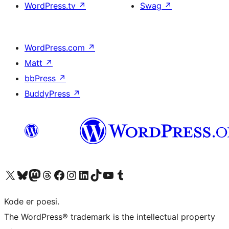
WordPress.tv
↗
Swag
↗
WordPress.com
↗
Matt
↗
bbPress
↗
BuddyPress
↗
Besøg vores X (tidligere Twitter) konto
Besøg vores Bluesky-konto
Besøg vores Mastodon konto
Besøg vores Threads-konto
Besøg vores Facebook side
Besøg vores Instagram konto
Besøg vores LinkedIn konto
Besøg vores TikTok-konto
Besøg vores YouTube-kanal
Besøg vores Tumblr-konto
Kode er poesi.
The WordPress® trademark is the intellectual property