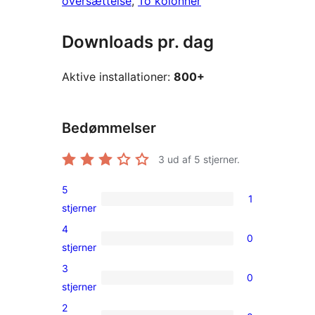
oversættelse
, 
To kolonner
Downloads pr. dag
Aktive installationer:
800+
Bedømmelser
3
ud af 5 stjerner.
5
1
1
stjerner
5-
4
0
stjernet
0
stjerner
anmeldelse
4-
3
0
stjernet
0
stjerner
anmeldelser
3-
2