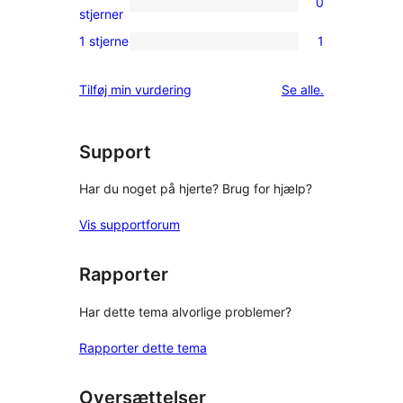
0
stjernet
0
stjerner
anmeldelser
2-
1 stjerne
1
1
stjernet
1-
anmeldelser
anmeldelser
Tilføj min vurdering
Se alle
.
stjernet
anmeldelse
Support
Har du noget på hjerte? Brug for hjælp?
Vis supportforum
Rapporter
Har dette tema alvorlige problemer?
Rapporter dette tema
Oversættelser