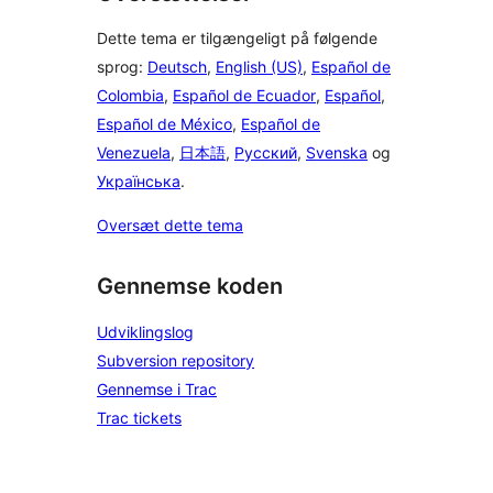
Dette tema er tilgængeligt på følgende
sprog:
Deutsch
,
English (US)
,
Español de
Colombia
,
Español de Ecuador
,
Español
,
Español de México
,
Español de
Venezuela
,
日本語
,
Русский
,
Svenska
og
Українська
.
Oversæt dette tema
Gennemse koden
Udviklingslog
Subversion repository
Gennemse i Trac
Trac tickets