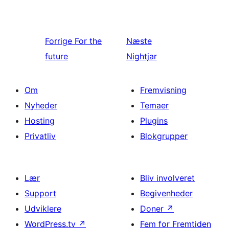
Forrige
For the
Næste
future
Nightjar
Om
Fremvisning
Nyheder
Temaer
Hosting
Plugins
Privatliv
Blokgrupper
Lær
Bliv involveret
Support
Begivenheder
Udviklere
Doner
↗
WordPress.tv
↗
Fem for Fremtiden