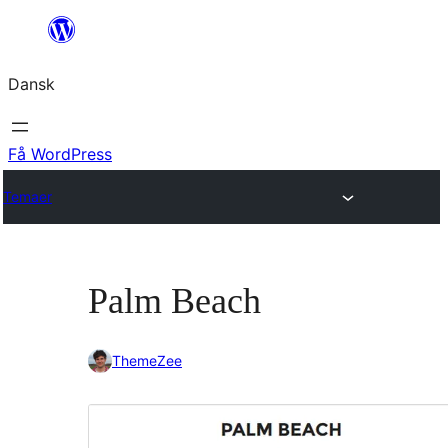
Spring
til
Dansk
indhold
Få WordPress
Temaer
Palm Beach
ThemeZee