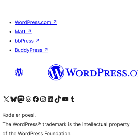
WordPress.com
↗
Matt
↗
bbPress
↗
BuddyPress
↗
Besøg vores X (tidligere Twitter) konto
Besøg vores Bluesky-konto
Besøg vores Mastodon konto
Besøg vores Threads-konto
Besøg vores Facebook side
Besøg vores Instagram konto
Besøg vores LinkedIn konto
Besøg vores TikTok-konto
Besøg vores YouTube-kanal
Besøg vores Tumblr-konto
Kode er poesi.
The WordPress® trademark is the intellectual property
of the WordPress Foundation.