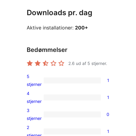
Downloads pr. dag
Aktive installationer:
200+
Bedømmelser
2.6
ud af 5 stjerner.
5
1
1
stjerner
5-
4
1
stjernet
1
stjerner
anmeldelse
4-
3
0
stjernet
0
stjerner
anmeldelse
3-
2
1
stjernet
1
stjerner