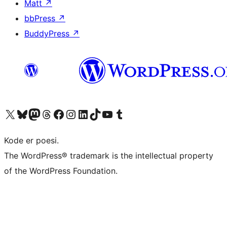
Matt
↗
bbPress
↗
BuddyPress
↗
Besøg vores X (tidligere Twitter) konto
Besøg vores Bluesky-konto
Besøg vores Mastodon konto
Besøg vores Threads-konto
Besøg vores Facebook side
Besøg vores Instagram konto
Besøg vores LinkedIn konto
Besøg vores TikTok-konto
Besøg vores YouTube-kanal
Besøg vores Tumblr-konto
Kode er poesi.
The WordPress® trademark is the intellectual property
of the WordPress Foundation.