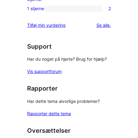
anmeldelser
2-
1 stjerne
2
2
stjernet
1-
anmeldelse
anmeldelser
Tilføj min vurdering
Se alle
.
stjernet
anmeldelser
Support
Har du noget på hjerte? Brug for hjælp?
Vis supportforum
Rapporter
Har dette tema alvorlige problemer?
Rapporter dette tema
Oversættelser