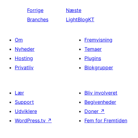
Forrige
Næste
Branches
LightBlogKT
Om
Fremvisning
Nyheder
Temaer
Hosting
Plugins
Privatliv
Blokgrupper
Lær
Bliv involveret
Support
Begivenheder
Udviklere
Doner
↗
WordPress.tv
↗
Fem for Fremtiden