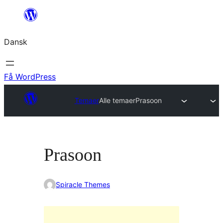
Spring
til
Dansk
indhold
Få WordPress
Temaer
Alle temaer
Prasoon
Prasoon
Spiracle Themes