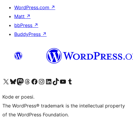
WordPress.com
↗
Matt
↗
bbPress
↗
BuddyPress
↗
Besøg vores X (tidligere Twitter) konto
Besøg vores Bluesky-konto
Besøg vores Mastodon konto
Besøg vores Threads-konto
Besøg vores Facebook side
Besøg vores Instagram konto
Besøg vores LinkedIn konto
Besøg vores TikTok-konto
Besøg vores YouTube-kanal
Besøg vores Tumblr-konto
Kode er poesi.
The WordPress® trademark is the intellectual property
of the WordPress Foundation.