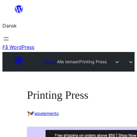
Spring
til
Dansk
indhold
Få WordPress
Temaer
Alle temaer
Printing Press
Printing Press
wpelemento