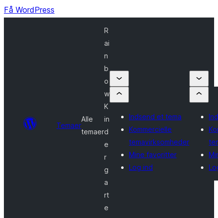
Få WordPress
R
ai
n
b
o
w
K
Indsend et tema
In
Alle
in
Temaer
Kommercielle
Ko
temaer
d
temavirksomheder
te
e
Mine favoritter
Mi
r
Log ind
Lo
g
a
rt
e