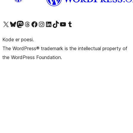
Besøg vores X (tidligere Twitter) konto
Besøg vores Bluesky-konto
Besøg vores Mastodon konto
Besøg vores Threads-konto
Besøg vores Facebook side
Besøg vores Instagram konto
Besøg vores LinkedIn konto
Besøg vores TikTok-konto
Besøg vores YouTube-kanal
Besøg vores Tumblr-konto
Kode er poesi.
The WordPress® trademark is the intellectual property of
the WordPress Foundation.