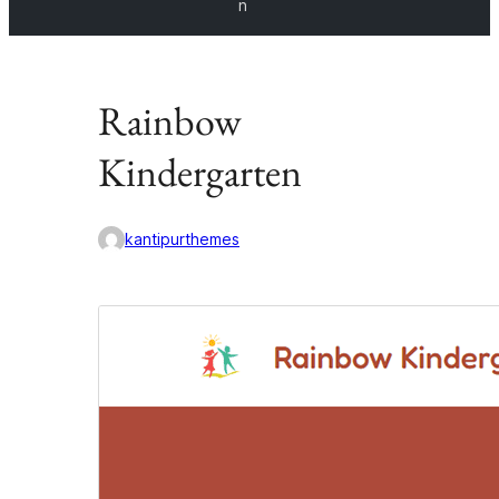
n
Rainbow
Kindergarten
kantipurthemes