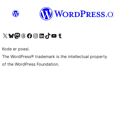
Besøg vores X (tidligere Twitter) konto
Besøg vores Bluesky-konto
Besøg vores Mastodon konto
Besøg vores Threads-konto
Besøg vores Facebook side
Besøg vores Instagram konto
Besøg vores LinkedIn konto
Besøg vores TikTok-konto
Besøg vores YouTube-kanal
Besøg vores Tumblr-konto
Kode er poesi.
The WordPress® trademark is the intellectual property
of the WordPress Foundation.