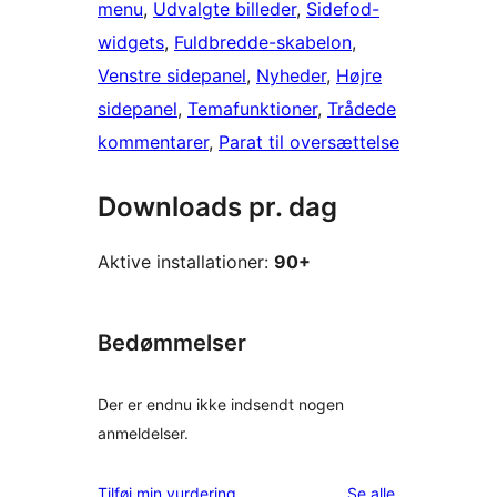
menu
, 
Udvalgte billeder
, 
Sidefod-
widgets
, 
Fuldbredde-skabelon
, 
Venstre sidepanel
, 
Nyheder
, 
Højre
sidepanel
, 
Temafunktioner
, 
Trådede
kommentarer
, 
Parat til oversættelse
Downloads pr. dag
Aktive installationer:
90+
Bedømmelser
Der er endnu ikke indsendt nogen
anmeldelser.
anmeldelser
Tilføj min vurdering
Se alle
.