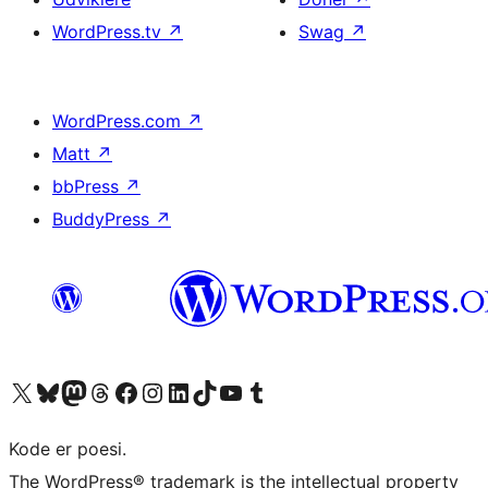
WordPress.tv
↗
Swag
↗
WordPress.com
↗
Matt
↗
bbPress
↗
BuddyPress
↗
Besøg vores X (tidligere Twitter) konto
Besøg vores Bluesky-konto
Besøg vores Mastodon konto
Besøg vores Threads-konto
Besøg vores Facebook side
Besøg vores Instagram konto
Besøg vores LinkedIn konto
Besøg vores TikTok-konto
Besøg vores YouTube-kanal
Besøg vores Tumblr-konto
Kode er poesi.
The WordPress® trademark is the intellectual property