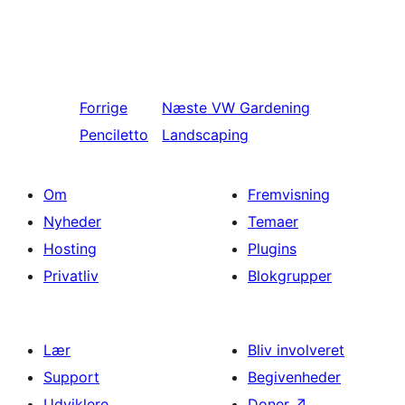
Forrige
Næste
VW Gardening
Penciletto
Landscaping
Om
Fremvisning
Nyheder
Temaer
Hosting
Plugins
Privatliv
Blokgrupper
Lær
Bliv involveret
Support
Begivenheder
Udviklere
Doner
↗