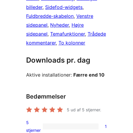
billeder
, 
Sidefod-widgets
, 
Fuldbredde-skabelon
, 
Venstre
sidepanel
, 
Nyheder
, 
Højre
sidepanel
, 
Temafunktioner
, 
Trådede
kommentarer
, 
To kolonner
Downloads pr. dag
Aktive installationer:
Færre end 10
Bedømmelser
5
ud af 5 stjerner.
5
1
1
stjerner