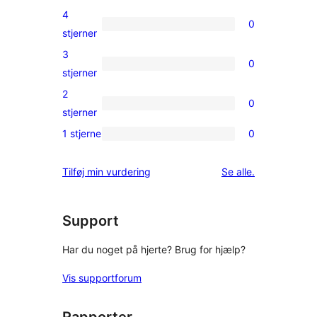
5-
4
0
stjernet
0
stjerner
anmeldelse
4-
3
0
stjernet
0
stjerner
anmeldelser
3-
2
0
stjernet
0
stjerner
anmeldelser
2-
1 stjerne
0
0
stjernet
1-
anmeldelser
anmeldelser
Tilføj min vurdering
Se alle
.
stjernet
anmeldelser
Support
Har du noget på hjerte? Brug for hjælp?
Vis supportforum