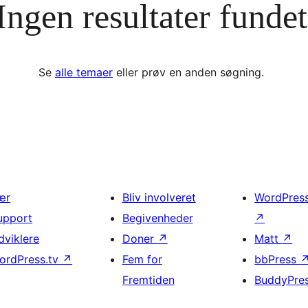
Ingen resultater fundet
Se
alle temaer
eller prøv en anden søgning.
ær
Bliv involveret
WordPres
upport
Begivenheder
↗
dviklere
Doner
↗
Matt
↗
ordPress.tv
↗
Fem for
bbPress
Fremtiden
BuddyPre