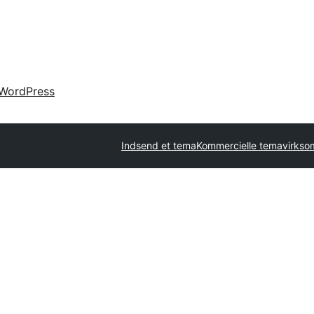
WordPress
Indsend et tema
Kommercielle temavirks