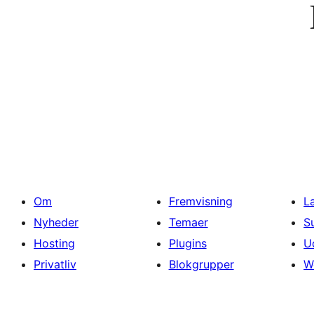
Om
Fremvisning
L
Nyheder
Temaer
S
Hosting
Plugins
U
Privatliv
Blokgrupper
W