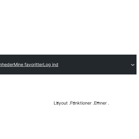
omheder
Mine favoritter
Log ind
Layout
.
Funktioner
.
Emner
.