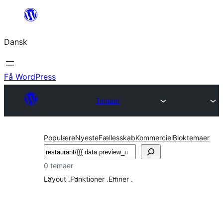
Spring
til
Dansk
indhold
Få WordPress
Temaer
Populære
Nyeste
Fællesskab
Kommerciel
Bloktemaer
Søg
0 temaer
Layout
.
Funktioner
.
Emner
.