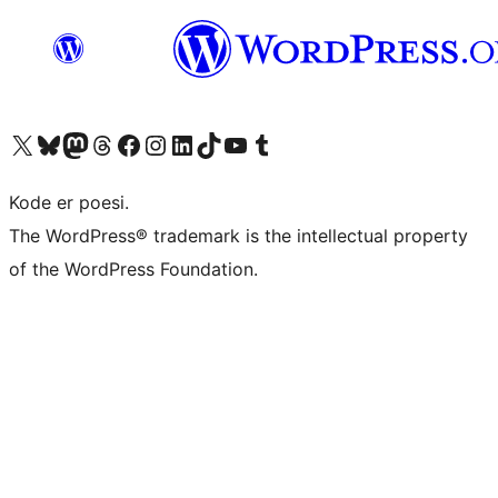
Besøg vores X (tidligere Twitter) konto
Besøg vores Bluesky-konto
Besøg vores Mastodon konto
Besøg vores Threads-konto
Besøg vores Facebook side
Besøg vores Instagram konto
Besøg vores LinkedIn konto
Besøg vores TikTok-konto
Besøg vores YouTube-kanal
Besøg vores Tumblr-konto
Kode er poesi.
The WordPress® trademark is the intellectual property
of the WordPress Foundation.