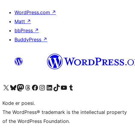
WordPress.com
↗
Matt
↗
bbPress
↗
BuddyPress
↗
Besøg vores X (tidligere Twitter) konto
Besøg vores Bluesky-konto
Besøg vores Mastodon konto
Besøg vores Threads-konto
Besøg vores Facebook side
Besøg vores Instagram konto
Besøg vores LinkedIn konto
Besøg vores TikTok-konto
Besøg vores YouTube-kanal
Besøg vores Tumblr-konto
Kode er poesi.
The WordPress® trademark is the intellectual property
of the WordPress Foundation.