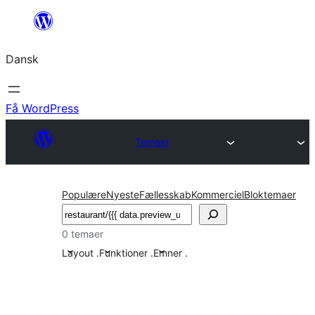
Spring
til
Dansk
indhold
Få WordPress
Temaer
Populære
Nyeste
Fællesskab
Kommerciel
Bloktemaer
Søg
0 temaer
Layout
.
Funktioner
.
Emner
.