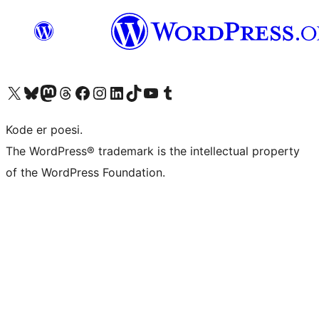
Besøg vores X (tidligere Twitter) konto
Besøg vores Bluesky-konto
Besøg vores Mastodon konto
Besøg vores Threads-konto
Besøg vores Facebook side
Besøg vores Instagram konto
Besøg vores LinkedIn konto
Besøg vores TikTok-konto
Besøg vores YouTube-kanal
Besøg vores Tumblr-konto
Kode er poesi.
The WordPress® trademark is the intellectual property
of the WordPress Foundation.