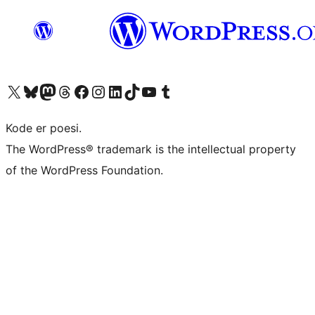
Besøg vores X (tidligere Twitter) konto
Besøg vores Bluesky-konto
Besøg vores Mastodon konto
Besøg vores Threads-konto
Besøg vores Facebook side
Besøg vores Instagram konto
Besøg vores LinkedIn konto
Besøg vores TikTok-konto
Besøg vores YouTube-kanal
Besøg vores Tumblr-konto
Kode er poesi.
The WordPress® trademark is the intellectual property
of the WordPress Foundation.