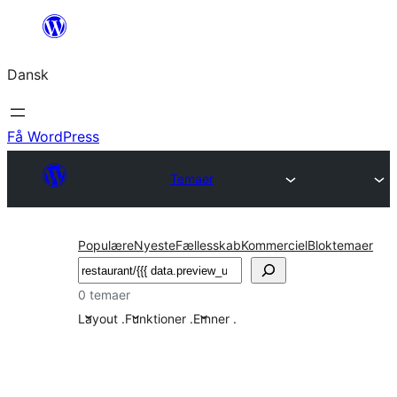
Spring
til
Dansk
indhold
Få WordPress
Temaer
Populære
Nyeste
Fællesskab
Kommerciel
Bloktemaer
Søg
0 temaer
Layout
.
Funktioner
.
Emner
.