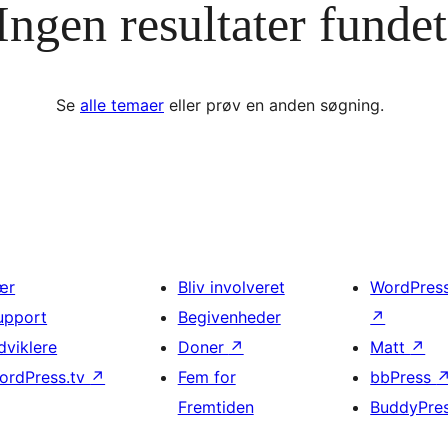
Ingen resultater fundet
Se
alle temaer
eller prøv en anden søgning.
ær
Bliv involveret
WordPres
upport
Begivenheder
↗
dviklere
Doner
↗
Matt
↗
ordPress.tv
↗
Fem for
bbPress
Fremtiden
BuddyPre