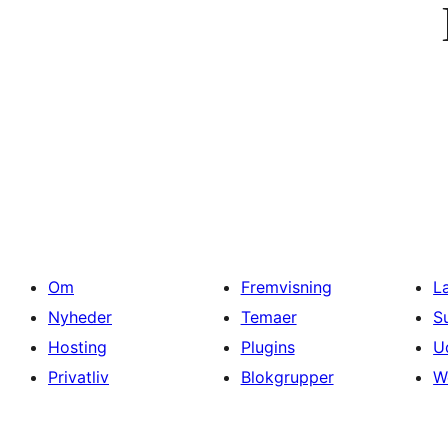
Om
Fremvisning
L
Nyheder
Temaer
S
Hosting
Plugins
U
Privatliv
Blokgrupper
W