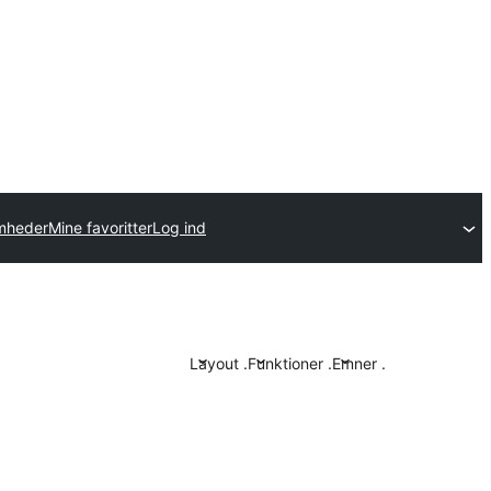
omheder
Mine favoritter
Log ind
Layout
.
Funktioner
.
Emner
.