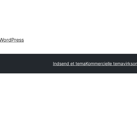
WordPress
Indsend et tema
Kommercielle temavirks