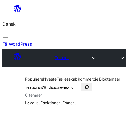
Spring
til
Dansk
indhold
Få WordPress
Temaer
Populære
Nyeste
Fællesskab
Kommerciel
Bloktemaer
Søg
0 temaer
Layout
.
Funktioner
.
Emner
.