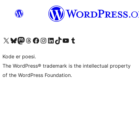
Besøg vores X (tidligere Twitter) konto
Besøg vores Bluesky-konto
Besøg vores Mastodon konto
Besøg vores Threads-konto
Besøg vores Facebook side
Besøg vores Instagram konto
Besøg vores LinkedIn konto
Besøg vores TikTok-konto
Besøg vores YouTube-kanal
Besøg vores Tumblr-konto
Kode er poesi.
The WordPress® trademark is the intellectual property
of the WordPress Foundation.