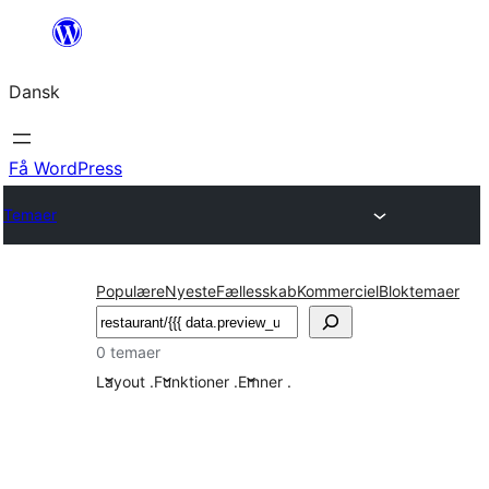
Spring
til
Dansk
indhold
Få WordPress
Temaer
Populære
Nyeste
Fællesskab
Kommerciel
Bloktemaer
Søg
0 temaer
Layout
.
Funktioner
.
Emner
.