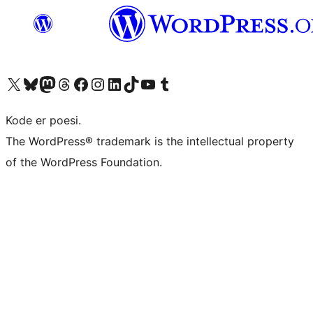
Besøg vores X (tidligere Twitter) konto
Besøg vores Bluesky-konto
Besøg vores Mastodon konto
Besøg vores Threads-konto
Besøg vores Facebook side
Besøg vores Instagram konto
Besøg vores LinkedIn konto
Besøg vores TikTok-konto
Besøg vores YouTube-kanal
Besøg vores Tumblr-konto
Kode er poesi.
The WordPress® trademark is the intellectual property
of the WordPress Foundation.