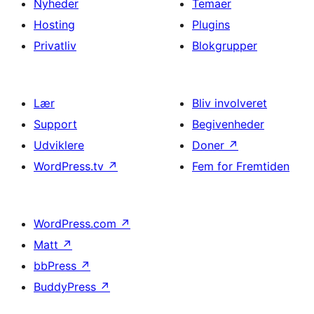
Nyheder
Temaer
Hosting
Plugins
Privatliv
Blokgrupper
Lær
Bliv involveret
Support
Begivenheder
Udviklere
Doner
↗
WordPress.tv
↗
Fem for Fremtiden
WordPress.com
↗
Matt
↗
bbPress
↗
BuddyPress
↗