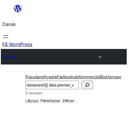
Spring
til
Dansk
indhold
Få WordPress
Temaer
Populære
Nyeste
Fællesskab
Kommerciel
Bloktemaer
Søg
0 temaer
Layout
.
Funktioner
.
Emner
.