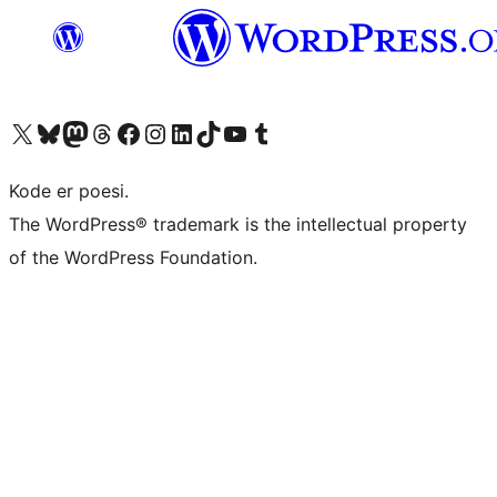
Besøg vores X (tidligere Twitter) konto
Besøg vores Bluesky-konto
Besøg vores Mastodon konto
Besøg vores Threads-konto
Besøg vores Facebook side
Besøg vores Instagram konto
Besøg vores LinkedIn konto
Besøg vores TikTok-konto
Besøg vores YouTube-kanal
Besøg vores Tumblr-konto
Kode er poesi.
The WordPress® trademark is the intellectual property
of the WordPress Foundation.