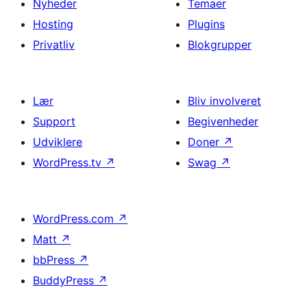
Nyheder
Temaer
Hosting
Plugins
Privatliv
Blokgrupper
Lær
Bliv involveret
Support
Begivenheder
Udviklere
Doner
↗
WordPress.tv
↗
Swag
↗
WordPress.com
↗
Matt
↗
bbPress
↗
BuddyPress
↗