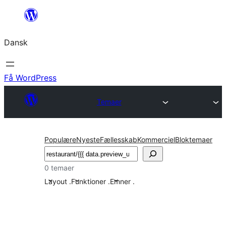
Spring
til
Dansk
indhold
Få WordPress
Temaer
Populære
Nyeste
Fællesskab
Kommerciel
Bloktemaer
Søg
0 temaer
Layout
.
Funktioner
.
Emner
.