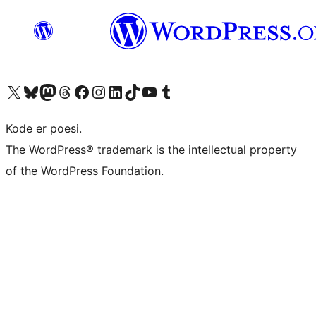
Besøg vores X (tidligere Twitter) konto
Besøg vores Bluesky-konto
Besøg vores Mastodon konto
Besøg vores Threads-konto
Besøg vores Facebook side
Besøg vores Instagram konto
Besøg vores LinkedIn konto
Besøg vores TikTok-konto
Besøg vores YouTube-kanal
Besøg vores Tumblr-konto
Kode er poesi.
The WordPress® trademark is the intellectual property
of the WordPress Foundation.