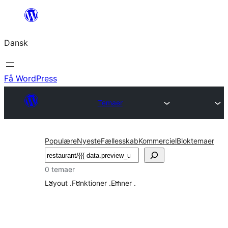
Spring
til
Dansk
indhold
Få WordPress
Temaer
Populære
Nyeste
Fællesskab
Kommerciel
Bloktemaer
Søg
0 temaer
Layout
.
Funktioner
.
Emner
.