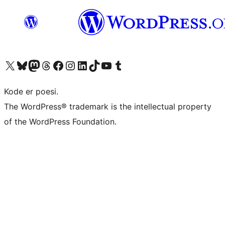
Besøg vores X (tidligere Twitter) konto
Besøg vores Bluesky-konto
Besøg vores Mastodon konto
Besøg vores Threads-konto
Besøg vores Facebook side
Besøg vores Instagram konto
Besøg vores LinkedIn konto
Besøg vores TikTok-konto
Besøg vores YouTube-kanal
Besøg vores Tumblr-konto
Kode er poesi.
The WordPress® trademark is the intellectual property
of the WordPress Foundation.