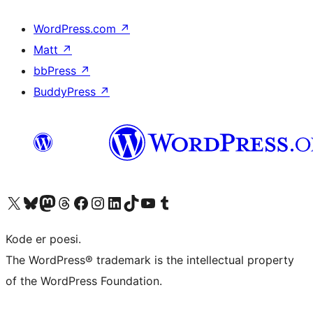
WordPress.com
↗
Matt
↗
bbPress
↗
BuddyPress
↗
Besøg vores X (tidligere Twitter) konto
Besøg vores Bluesky-konto
Besøg vores Mastodon konto
Besøg vores Threads-konto
Besøg vores Facebook side
Besøg vores Instagram konto
Besøg vores LinkedIn konto
Besøg vores TikTok-konto
Besøg vores YouTube-kanal
Besøg vores Tumblr-konto
Kode er poesi.
The WordPress® trademark is the intellectual property
of the WordPress Foundation.