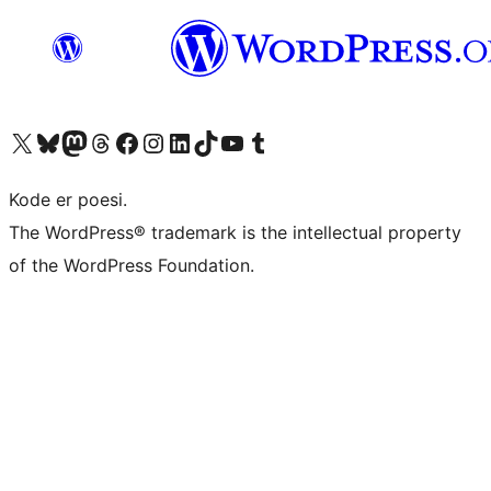
Besøg vores X (tidligere Twitter) konto
Besøg vores Bluesky-konto
Besøg vores Mastodon konto
Besøg vores Threads-konto
Besøg vores Facebook side
Besøg vores Instagram konto
Besøg vores LinkedIn konto
Besøg vores TikTok-konto
Besøg vores YouTube-kanal
Besøg vores Tumblr-konto
Kode er poesi.
The WordPress® trademark is the intellectual property
of the WordPress Foundation.