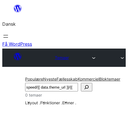
Spring
til
Dansk
indhold
Få WordPress
Temaer
Populære
Nyeste
Fællesskab
Kommerciel
Bloktemaer
Søg
0 temaer
Layout
.
Funktioner
.
Emner
.