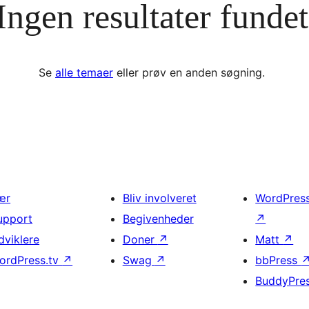
Ingen resultater fundet
Se
alle temaer
eller prøv en anden søgning.
ær
Bliv involveret
WordPres
upport
Begivenheder
↗
dviklere
Doner
↗
Matt
↗
ordPress.tv
↗
Swag
↗
bbPress
BuddyPre