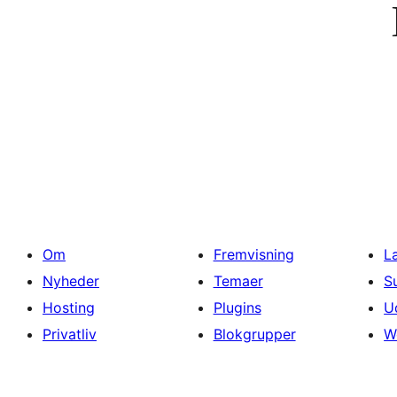
Om
Fremvisning
L
Nyheder
Temaer
S
Hosting
Plugins
U
Privatliv
Blokgrupper
W