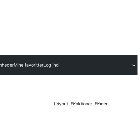
omheder
Mine favoritter
Log ind
Layout
.
Funktioner
.
Emner
.