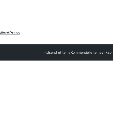
WordPress
Indsend et tema
Kommercielle temavirks