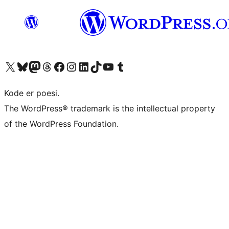
Besøg vores X (tidligere Twitter) konto
Besøg vores Bluesky-konto
Besøg vores Mastodon konto
Besøg vores Threads-konto
Besøg vores Facebook side
Besøg vores Instagram konto
Besøg vores LinkedIn konto
Besøg vores TikTok-konto
Besøg vores YouTube-kanal
Besøg vores Tumblr-konto
Kode er poesi.
The WordPress® trademark is the intellectual property
of the WordPress Foundation.