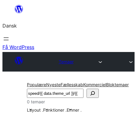
Spring
til
Dansk
indhold
Få WordPress
Temaer
Populære
Nyeste
Fællesskab
Kommerciel
Bloktemaer
Søg
0 temaer
Layout
.
Funktioner
.
Emner
.