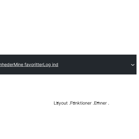
omheder
Mine favoritter
Log ind
Layout
.
Funktioner
.
Emner
.