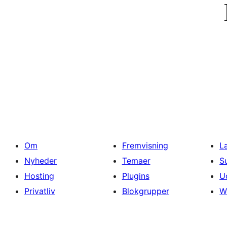
Om
Fremvisning
L
Nyheder
Temaer
S
Hosting
Plugins
U
Privatliv
Blokgrupper
W