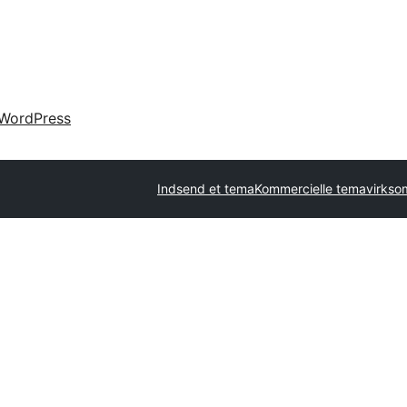
WordPress
Indsend et tema
Kommercielle temavirks