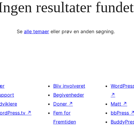
Ingen resultater fundet
Se
alle temaer
eller prøv en anden søgning.
ær
Bliv involveret
WordPres
upport
Begivenheder
↗
dviklere
Doner
↗
Matt
↗
ordPress.tv
↗
Fem for
bbPress
Fremtiden
BuddyPre