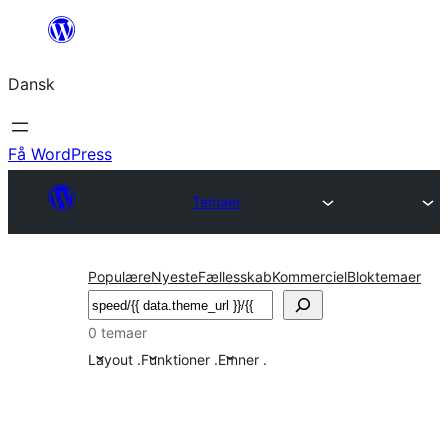
Spring
til
Dansk
indhold
Få WordPress
Temaer
Populære
Nyeste
Fællesskab
Kommerciel
Bloktemaer
Søg
0 temaer
Layout
.
Funktioner
.
Emner
.