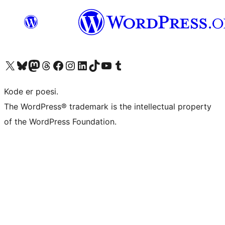
Besøg vores X (tidligere Twitter) konto
Besøg vores Bluesky-konto
Besøg vores Mastodon konto
Besøg vores Threads-konto
Besøg vores Facebook side
Besøg vores Instagram konto
Besøg vores LinkedIn konto
Besøg vores TikTok-konto
Besøg vores YouTube-kanal
Besøg vores Tumblr-konto
Kode er poesi.
The WordPress® trademark is the intellectual property
of the WordPress Foundation.