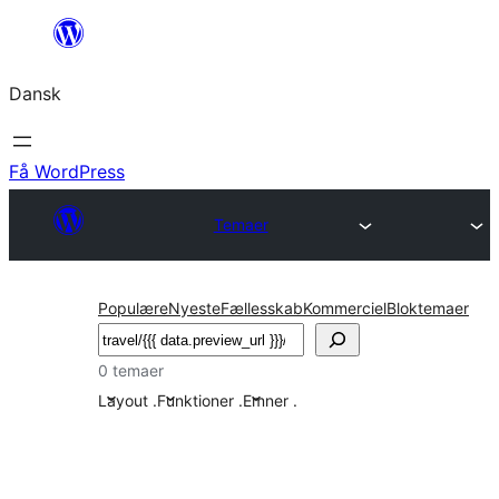
Spring
til
Dansk
indhold
Få WordPress
Temaer
Populære
Nyeste
Fællesskab
Kommerciel
Bloktemaer
Søg
0 temaer
Layout
.
Funktioner
.
Emner
.