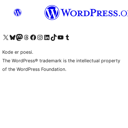
Besøg vores X (tidligere Twitter) konto
Besøg vores Bluesky-konto
Besøg vores Mastodon konto
Besøg vores Threads-konto
Besøg vores Facebook side
Besøg vores Instagram konto
Besøg vores LinkedIn konto
Besøg vores TikTok-konto
Besøg vores YouTube-kanal
Besøg vores Tumblr-konto
Kode er poesi.
The WordPress® trademark is the intellectual property
of the WordPress Foundation.