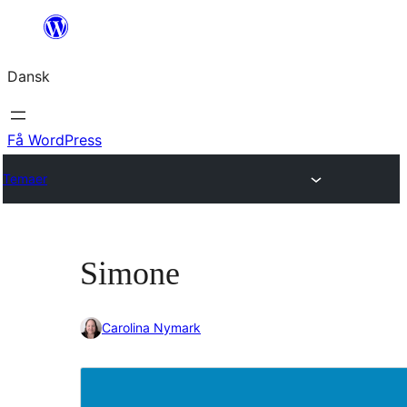
Spring
til
Dansk
indhold
Få WordPress
Temaer
Simone
Carolina Nymark