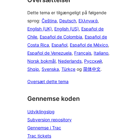
Dette tema er tilgængeligt på følgende
sprog:
Čeština
,
Deutsch
,
Ελληνικά
,
English (UK)
,
English (US)
,
Español de
Chile
,
Español de Colombia
,
Español de
Costa Rica
,
Español
,
Español de México
,
Español de Venezuela
,
Français
,
Italiano
,
Norsk bokmål
,
Nederlands
,
Русский
,
Shqip
,
Svenska
,
Türkçe
og
简体中文
.
Oversæt dette tema
Gennemse koden
Udviklingslog
Subversion repository
Gennemse i Trac
Trac tickets