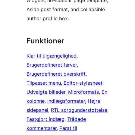
widgets, no-sidebar page template,
Aside post format, and collapsible
author profile box.
Funktioner
Klar til tilgængelighed
, 
Brugerdefineret farver
, 
Brugerdefineret overskrift
, 
Tilpasset menu
, 
Editor-stylesheet
, 
Udvalgte billeder
, 
Microformats
, 
En
kolonne
, 
Indlægsformater
, 
Højre
sidepanel
, 
RTL sprogunderstøttelse
, 
Fastgjort indlæg
, 
Trådede
kommentarer
, 
Parat til