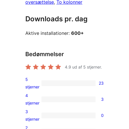
oversættelse
, 
To kolonner
Downloads pr. dag
Aktive installationer:
600+
Bedømmelser
4.9
ud af 5 stjerner.
5
23
23
stjerner
5-
4
3
stjernet
3
stjerner
anmeldelser
4-
3
0
stjernet
0
stjerner
anmeldelser
3-
2