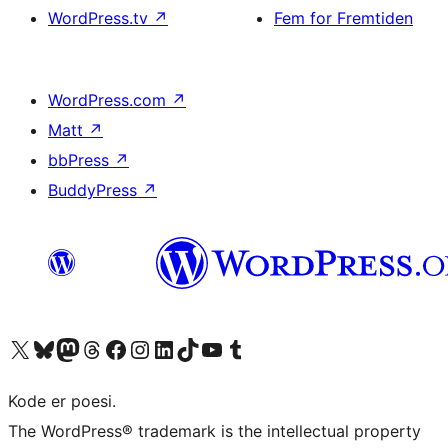
WordPress.tv
↗
Fem for Fremtiden
WordPress.com
↗
Matt
↗
bbPress
↗
BuddyPress
↗
Besøg vores X (tidligere Twitter) konto
Besøg vores Bluesky-konto
Besøg vores Mastodon konto
Besøg vores Threads-konto
Besøg vores Facebook side
Besøg vores Instagram konto
Besøg vores LinkedIn konto
Besøg vores TikTok-konto
Besøg vores YouTube-kanal
Besøg vores Tumblr-konto
Kode er poesi.
The WordPress® trademark is the intellectual property