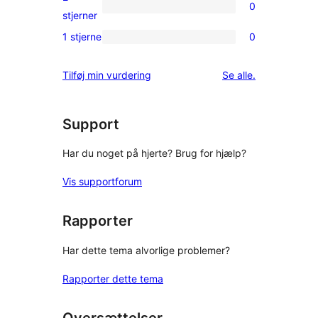
0
stjernet
0
stjerner
anmeldelser
2-
1 stjerne
0
0
stjernet
1-
anmeldelser
anmeldelser
Tilføj min vurdering
Se alle
.
stjernet
anmeldelser
Support
Har du noget på hjerte? Brug for hjælp?
Vis supportforum
Rapporter
Har dette tema alvorlige problemer?
Rapporter dette tema
Oversættelser