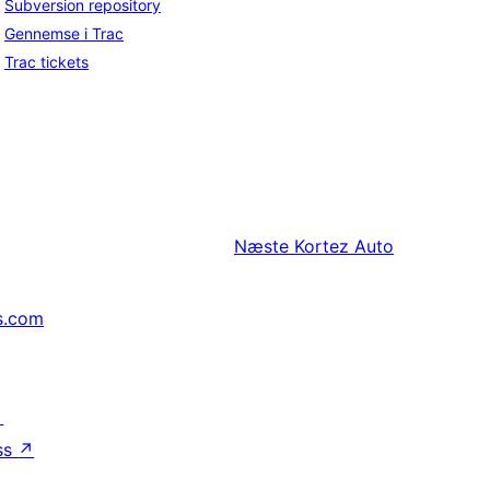
Subversion repository
Gennemse i Trac
Trac tickets
Næste
Kortez Auto
s.com
↗
ss
↗