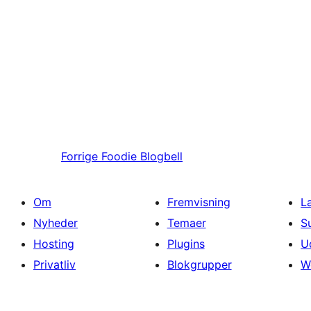
Forrige
Foodie Blogbell
Om
Fremvisning
L
Nyheder
Temaer
S
Hosting
Plugins
U
Privatliv
Blokgrupper
W