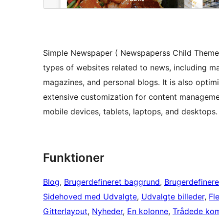
Simple Newspaper ( Newspaperss Child Theme ) 
types of websites related to news, including ma
magazines, and personal blogs. It is also optim
extensive customization for content managemen
mobile devices, tablets, laptops, and desktops.
Funktioner
Blog
, 
Brugerdefineret baggrund
, 
Brugerdefinere
Sidehoved med Udvalgte
, 
Udvalgte billeder
, 
Fl
Gitterlayout
, 
Nyheder
, 
En kolonne
, 
Trådede ko