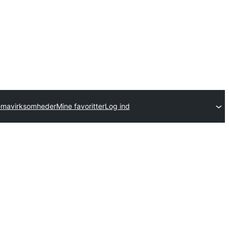
temavirksomheder
Mine favoritter
Log ind