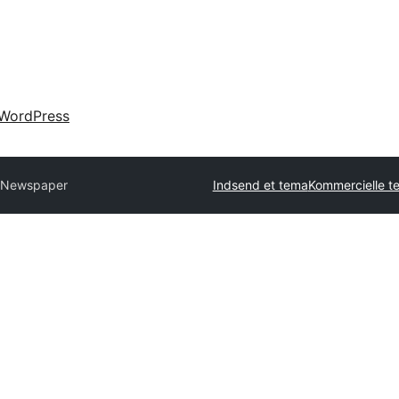
WordPress
 Newspaper
Indsend et tema
Kommercielle 