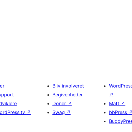
ær
Bliv involveret
WordPres
upport
Begivenheder
↗
dviklere
Doner
↗
Matt
↗
ordPress.tv
↗
Swag
↗
bbPress
BuddyPre