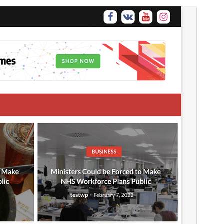
Forhåndsvis
Download
Dette er et undertema af
Newspaperss
.
Version
1.0.35
Sidst opdateret
17. maj 2026
Aktive installationer
90+
WordPress version
4.7
PHP version
5.6