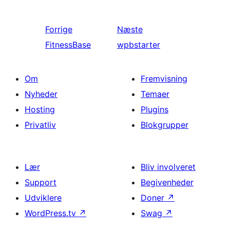
Forrige
Næste
FitnessBase
wpbstarter
Om
Fremvisning
Nyheder
Temaer
Hosting
Plugins
Privatliv
Blokgrupper
Lær
Bliv involveret
Support
Begivenheder
Udviklere
Doner
↗
WordPress.tv
↗
Swag
↗