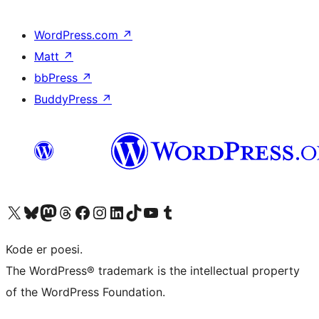
WordPress.com
↗
Matt
↗
bbPress
↗
BuddyPress
↗
Besøg vores X (tidligere Twitter) konto
Besøg vores Bluesky-konto
Besøg vores Mastodon konto
Besøg vores Threads-konto
Besøg vores Facebook side
Besøg vores Instagram konto
Besøg vores LinkedIn konto
Besøg vores TikTok-konto
Besøg vores YouTube-kanal
Besøg vores Tumblr-konto
Kode er poesi.
The WordPress® trademark is the intellectual property
of the WordPress Foundation.