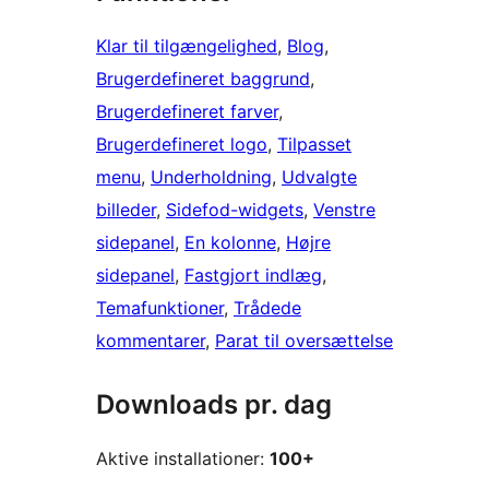
Klar til tilgængelighed
, 
Blog
, 
Brugerdefineret baggrund
, 
Brugerdefineret farver
, 
Brugerdefineret logo
, 
Tilpasset
menu
, 
Underholdning
, 
Udvalgte
billeder
, 
Sidefod-widgets
, 
Venstre
sidepanel
, 
En kolonne
, 
Højre
sidepanel
, 
Fastgjort indlæg
, 
Temafunktioner
, 
Trådede
kommentarer
, 
Parat til oversættelse
Downloads pr. dag
Aktive installationer:
100+