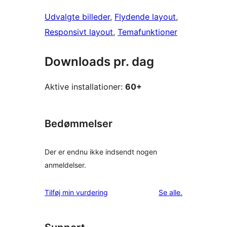
Udvalgte billeder
, 
Flydende layout
, 
Responsivt layout
, 
Temafunktioner
Downloads pr. dag
Aktive installationer:
60+
Bedømmelser
Der er endnu ikke indsendt nogen
anmeldelser.
anmeldelser
Tilføj min vurdering
Se alle
.