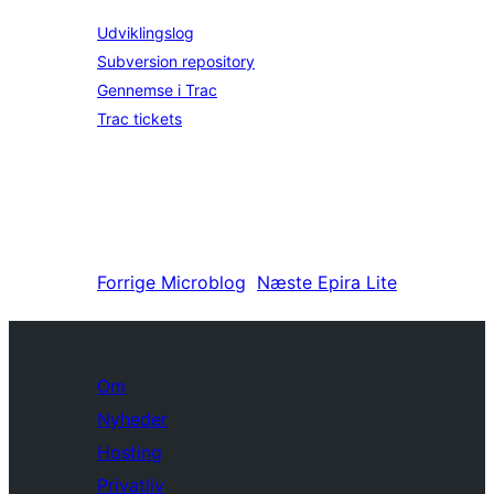
Udviklingslog
Subversion repository
Gennemse i Trac
Trac tickets
Forrige
Microblog
Næste
Epira Lite
Om
Nyheder
Hosting
Privatliv