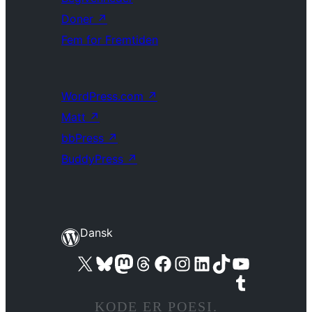
Doner
↗
Fem for Fremtiden
WordPress.com
↗
Matt
↗
bbPress
↗
BuddyPress
↗
Dansk
Besøg vores X (tidligere Twitter) konto
Besøg vores Bluesky-konto
Besøg vores Mastodon konto
Besøg vores Threads-konto
Besøg vores Facebook side
Besøg vores Instagram konto
Besøg vores LinkedIn konto
Besøg vores TikTok-konto
Besøg vores YouTube-kanal
Besøg vores Tumblr-konto
KODE ER POESI.