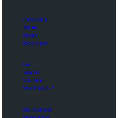
Fremvisning
Temaer
Plugins
Blokgrupper
Lær
Support
Udviklere
WordPress.tv
↗
Bliv involveret
Begivenheder