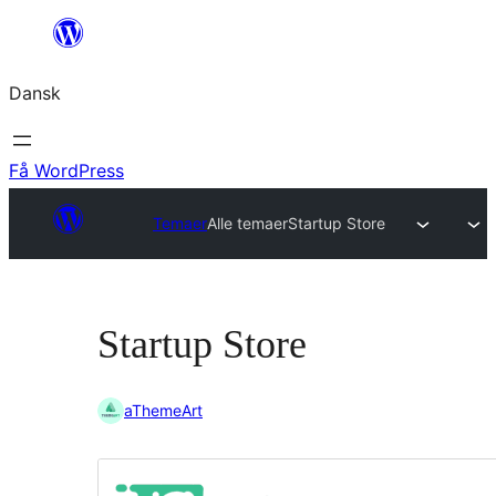
Spring
til
Dansk
indhold
Få WordPress
Temaer
Alle temaer
Startup Store
Startup Store
aThemeArt