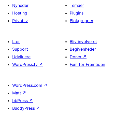
Nyheder
Temaer
Hosting
Plugins
Privatliv
Blokgrupper
Lær
Bliv involveret
Support
Begivenheder
Udviklere
Doner
↗
WordPress.tv
↗
Fem for Fremtiden
WordPress.com
↗
Matt
↗
bbPress
↗
BuddyPress
↗