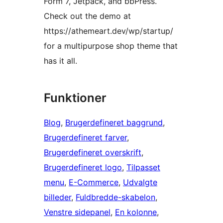
Form 7, Jetpack, and bbPress.
Check out the demo at
https://athemeart.dev/wp/startup/
for a multipurpose shop theme that
has it all.
Funktioner
Blog
, 
Brugerdefineret baggrund
, 
Brugerdefineret farver
, 
Brugerdefineret overskrift
, 
Brugerdefineret logo
, 
Tilpasset
menu
, 
E-Commerce
, 
Udvalgte
billeder
, 
Fuldbredde-skabelon
, 
Venstre sidepanel
, 
En kolonne
, 