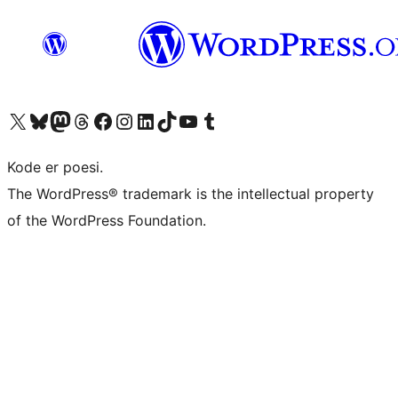
Besøg vores X (tidligere Twitter) konto
Besøg vores Bluesky-konto
Besøg vores Mastodon konto
Besøg vores Threads-konto
Besøg vores Facebook side
Besøg vores Instagram konto
Besøg vores LinkedIn konto
Besøg vores TikTok-konto
Besøg vores YouTube-kanal
Besøg vores Tumblr-konto
Kode er poesi.
The WordPress® trademark is the intellectual property
of the WordPress Foundation.