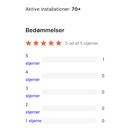
Aktive installationer:
70+
Bedømmelser
5
ud af 5 stjerner.
5
1
1
stjerner
5-
4
0
stjernet
0
stjerner
anmeldelse
4-
3
0
stjernet
0
stjerner
anmeldelser
3-
2
0
stjernet
0
stjerner
anmeldelser
2-
1 stjerne
0
0
stjernet