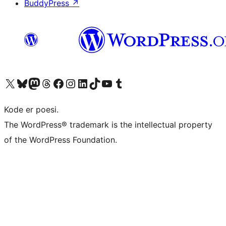
BuddyPress
↗
Besøg vores X (tidligere Twitter) konto
Besøg vores Bluesky-konto
Besøg vores Mastodon konto
Besøg vores Threads-konto
Besøg vores Facebook side
Besøg vores Instagram konto
Besøg vores LinkedIn konto
Besøg vores TikTok-konto
Besøg vores YouTube-kanal
Besøg vores Tumblr-konto
Kode er poesi.
The WordPress® trademark is the intellectual property
of the WordPress Foundation.