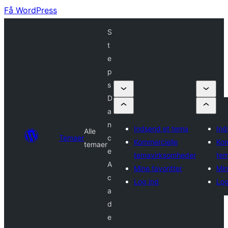
Få WordPress
S
t
e
p
s
D
a
n
Indsend et tema
Ind
Alle
Temaer
c
Kommercielle
Kom
temaer
e
temavirksomheder
tem
A
Mine favoritter
Min
c
Log ind
Log
a
d
e