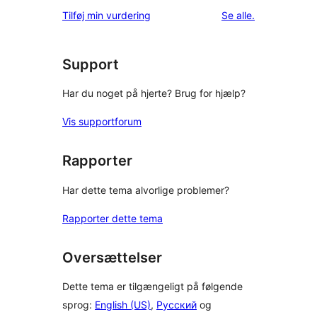
1-
anmeldelser
anmeldelser
Tilføj min vurdering
Se alle
.
stjernet
anmeldelser
Support
Har du noget på hjerte? Brug for hjælp?
Vis supportforum
Rapporter
Har dette tema alvorlige problemer?
Rapporter dette tema
Oversættelser
Dette tema er tilgængeligt på følgende
sprog:
English (US)
,
Русский
og