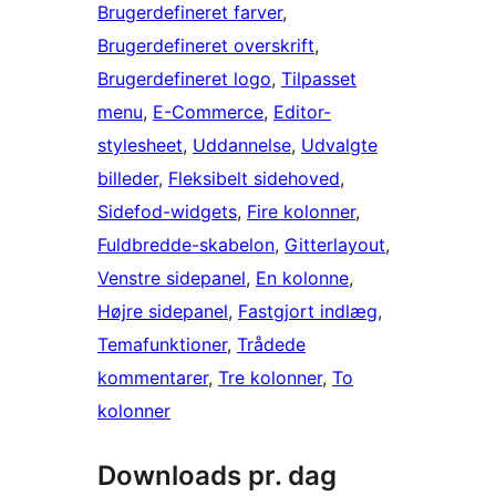
Brugerdefineret farver
, 
Brugerdefineret overskrift
, 
Brugerdefineret logo
, 
Tilpasset
menu
, 
E-Commerce
, 
Editor-
stylesheet
, 
Uddannelse
, 
Udvalgte
billeder
, 
Fleksibelt sidehoved
, 
Sidefod-widgets
, 
Fire kolonner
, 
Fuldbredde-skabelon
, 
Gitterlayout
, 
Venstre sidepanel
, 
En kolonne
, 
Højre sidepanel
, 
Fastgjort indlæg
, 
Temafunktioner
, 
Trådede
kommentarer
, 
Tre kolonner
, 
To
kolonner
Downloads pr. dag