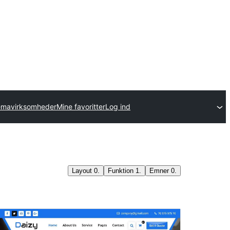
temavirksomheder
Mine favoritter
Log ind
Layout
0
.
Funktion
1
.
Emner
0
.