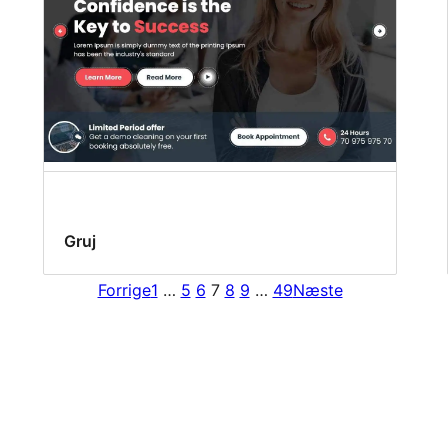
Gruj
Forrige
1
…
5
6
7
8
9
…
49
Næste