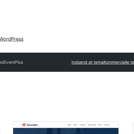
WordPress
ed
EventPlus
Indsend et tema
Kommercielle 