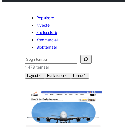
Populære
Nyeste
Fællesskab
Kommerciel
Bloktemaer
Søg
1.479 temaer
Layout
0
.
Funktioner
0
.
Emne
1
.
Fotografering