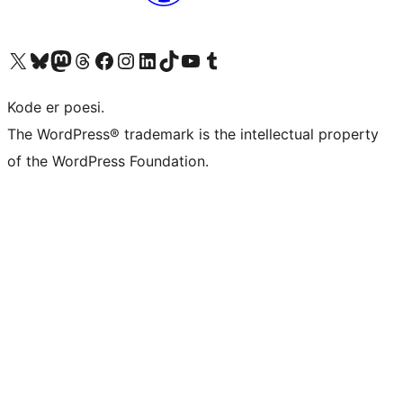
Besøg vores X (tidligere Twitter) konto
Besøg vores Bluesky-konto
Besøg vores Mastodon konto
Besøg vores Threads-konto
Besøg vores Facebook side
Besøg vores Instagram konto
Besøg vores LinkedIn konto
Besøg vores TikTok-konto
Besøg vores YouTube-kanal
Besøg vores Tumblr-konto
Kode er poesi.
The WordPress® trademark is the intellectual property
of the WordPress Foundation.