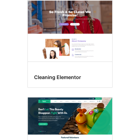
af
skabeloner
Cleaning Elementor