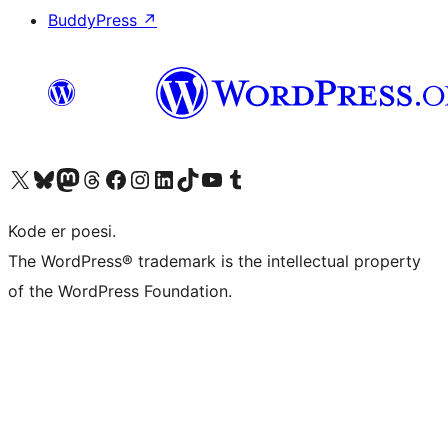
BuddyPress
↗
Besøg vores X (tidligere Twitter) konto
Besøg vores Bluesky-konto
Besøg vores Mastodon konto
Besøg vores Threads-konto
Besøg vores Facebook side
Besøg vores Instagram konto
Besøg vores LinkedIn konto
Besøg vores TikTok-konto
Besøg vores YouTube-kanal
Besøg vores Tumblr-konto
Kode er poesi.
The WordPress® trademark is the intellectual property
of the WordPress Foundation.