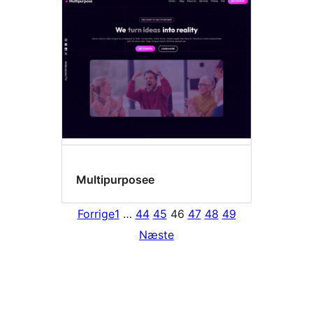
Multipurposee
Forrige
1
…
44
45
46
47
48
49
Næste