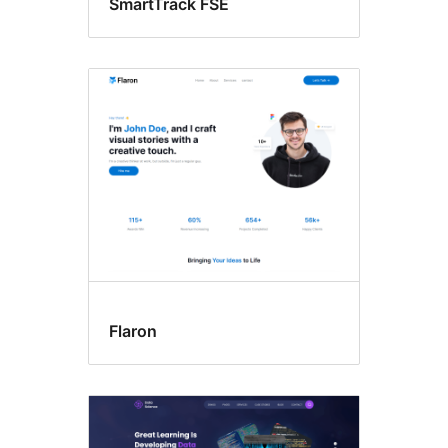
SmartTrack FSE
Flaron