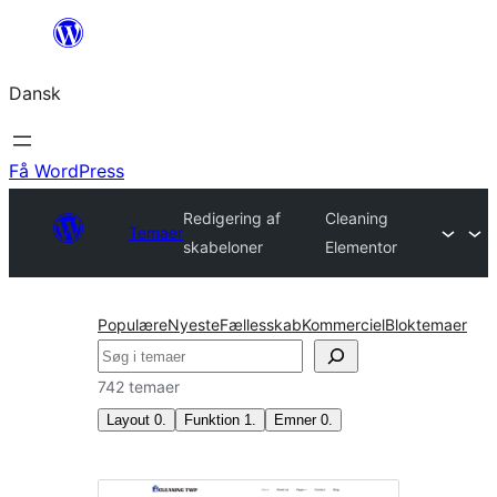
Spring
til
Dansk
indhold
Få WordPress
Redigering af
Cleaning
Temaer
skabeloner
Elementor
Populære
Nyeste
Fællesskab
Kommerciel
Bloktemaer
Søg
742 temaer
Layout
0
.
Funktion
1
.
Emner
0
.
Redigering