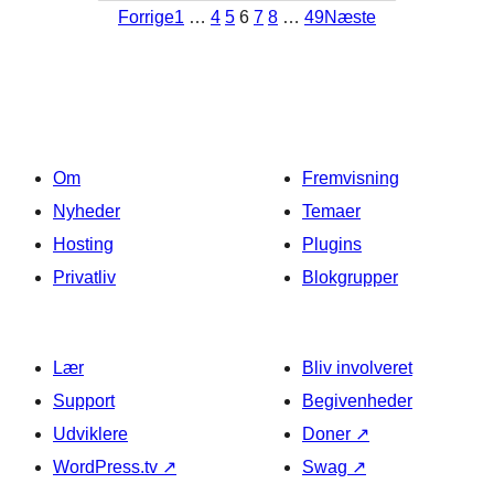
Forrige
1
…
4
5
6
7
8
…
49
Næste
Om
Fremvisning
Nyheder
Temaer
Hosting
Plugins
Privatliv
Blokgrupper
Lær
Bliv involveret
Support
Begivenheder
Udviklere
Doner
↗
WordPress.tv
↗
Swag
↗