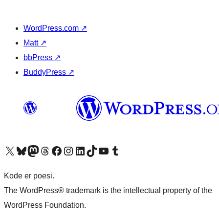
WordPress.com
↗
Matt
↗
bbPress
↗
BuddyPress
↗
Besøg vores X (tidligere Twitter) konto
Besøg vores Bluesky-konto
Besøg vores Mastodon konto
Besøg vores Threads-konto
Besøg vores Facebook side
Besøg vores Instagram konto
Besøg vores LinkedIn konto
Besøg vores TikTok-konto
Besøg vores YouTube-kanal
Besøg vores Tumblr-konto
Kode er poesi.
The WordPress® trademark is the intellectual property of the
WordPress Foundation.