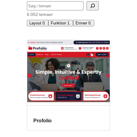
Søg
6.052 temaer
Layout
0
.
Funktion
1
.
Emner
0
.
Temafunktioner
Profolio