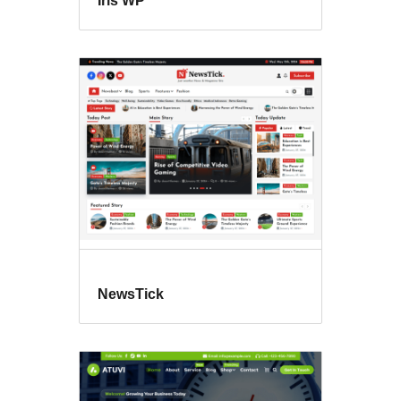
Iris WP
NewsTick